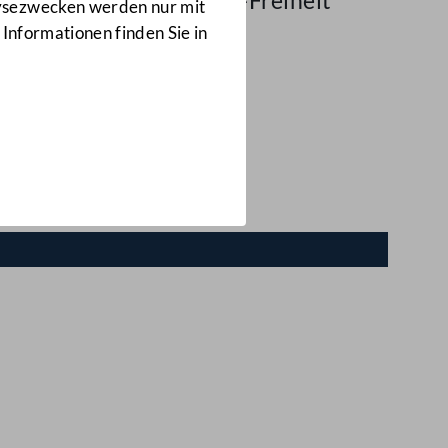
m Volksbegehren „Impf-Freiheit“
lysezwecken werden nur mit
 Informationen finden Sie in
“