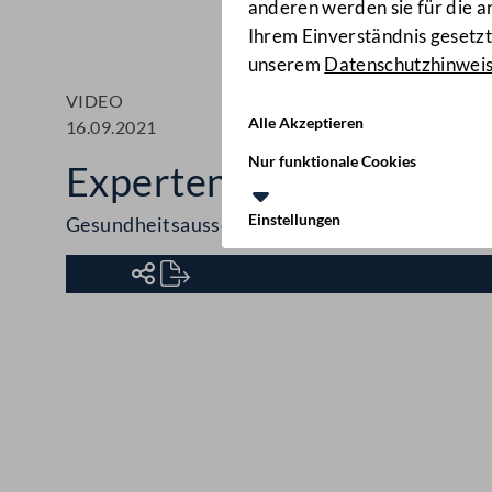
anderen werden sie für die 
Ihrem Einverständnis gesetzt.
unserem
Datenschutzhinwei
VIDEO
Alle Akzeptieren
16.09.2021
Nur funktionale Cookies
Expertenhearing zum Vo
Einstellungen
Gesundheitsausschuss
Kontakt