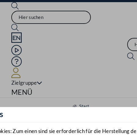
Sprache English
Mediathek
Hilfe
Benutzer
Zielgruppe
Navigationsmenü öffnen
MENÜ
Start
s
Aktuelles
Mediathek
es: Zum einen sind sie erforderlich für die Herstellung de