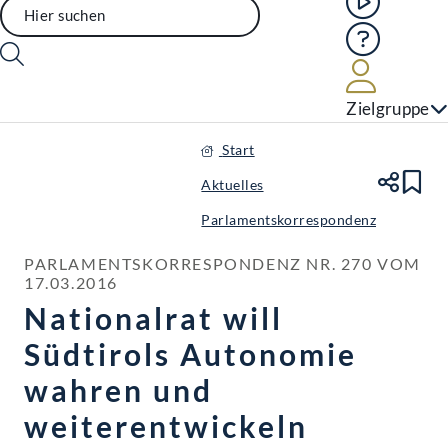
Hilfe
Benutze
Zielgruppe
Start
Aktuelles
Te
Le
Parlamentskorrespondenz
PARLAMENTSKORRESPONDENZ NR. 270 VOM 
17.03.2016
Nationalrat will
Südtirols Autonomie
wahren und
weiterentwickeln