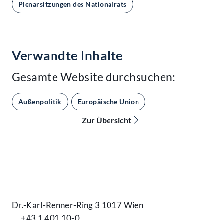
Plenarsitzungen des Nationalrats
Verwandte Inhalte
Gesamte Website durchsuchen:
Außenpolitik
Europäische Union
Zur Übersicht
Kontakt
Dr.-Karl-Renner-Ring 3 1017 Wien
+43 1 401 10-0