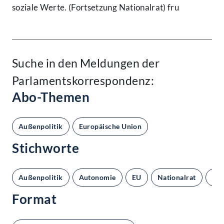
soziale Werte. (Fortsetzung Nationalrat) fru
Suche in den Meldungen der
Parlamentskorrespondenz:
Abo-Themen
Außenpolitik
Europäische Union
Stichworte
Außenpolitik
Autonomie
EU
Nationalrat
Süd
Format