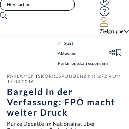
Hilfe
Benutze
Zielgruppe
Start
Aktuelles
Te
Le
Parlamentskorrespondenz
PARLAMENTSKORRESPONDENZ NR. 272 VOM 
17.03.2016
Bargeld in der
Verfassung: FPÖ macht
weiter Druck
Kurze Debatte im Nationalrat über