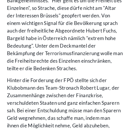
Bankgeheimnisses. "Hier geht es um die Freiheit des
Einzelnen", so Strache, diese dürfe nicht am "Altar
der Interessen Brüssels" geopfert werden. Von
einem wichtigen Signal für die Bevölkerung sprach
auch der freiheitliche Abgeordnete Hubert Fuchs,
Bargeld habe in Österreich nämlich "extrem hohe
Bedeutung". Unter dem Deckmantel der
Bekämpfung der Terrorismusfinanzierung wolle man
die Freiheitsrechte des Einzelnen einschränken,
teilte er die Bedenken Straches.
Hinter die Forderung der FPÖ stellte sich der
Klubobmann des Team-Stronach Robert Lugar, der
Zusammenhänge zwischen der Finanzkrise,
verschuldeten Staaten und ganz einfachen Sparern
sah. Bei einer Entschuldung müsse man den Sparern
Geld wegnehmen, das schaffe man, indem man
ihnen die Möglichkeit nehme, Geld abzuheben,