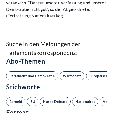
verankern. "Das tut unserer Verfassung und unserer
Demokratie nicht gut", so der Abgeordnete.
(Fortsetzung Nationalrat) keg
Suche in den Meldungen der
Parlamentskorrespondenz:
Abo-Themen
Parlament und Demokratie
Wirtschaft
Europäische 
Stichworte
Bargeld
EU
Kurze Debatte
Nationalrat
Verfa
Format