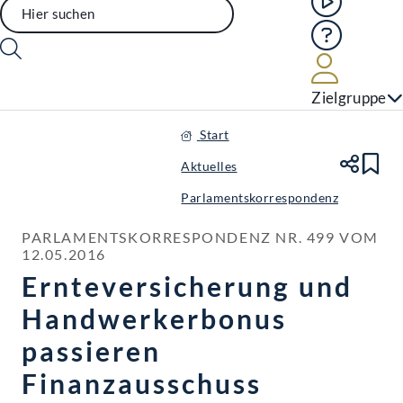
Hilfe
Benutze
Zielgruppe
Start
Aktuelles
Te
Le
Parlamentskorrespondenz
PARLAMENTSKORRESPONDENZ NR. 499 VOM 
12.05.2016
Ernteversicherung und
Handwerkerbonus
passieren
Finanzausschuss