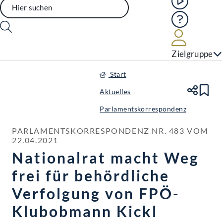
Hilfe
Benutze
Zielgruppe
Start
Aktuelles
Te
Le
Parlamentskorrespondenz
PARLAMENTSKORRESPONDENZ NR. 483 VOM 
22.04.2021
Nationalrat macht Weg
frei für behördliche
Verfolgung von FPÖ-
Klubobmann Kickl