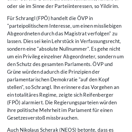
oder sie im Sinne der Parteiinteressen, so Yildirim.
Für Schrangl (FPÖ) handelt die ÖVP in
"parteipolitischem Interesse, um einen missliebigen
Abgeordneten durch das Magistrat verfolgen" zu
lassen. Dies sei kein Lehrstück in Verfassungsrecht,
sondern eine "absolute Nullnummer". Es gehe nicht
um ein Privileg einzelner Abgeordneter, sondern um
den Schutz des gesamten Parlaments. ÖVP und
Grüne würden dadurch die Prinzipien der
parlamentarischen Demokratie "auf den Kopf
stellen", so Schrangl. Ihn erinnere das Vorgehen an
ein totalitäres Regime, zeigte sich Reifenberger
(FPÖ) alarmiert. Die Regierungsparteien würden
ihre politische Mehrheit im Parlament für einen
Gesetzesverstoß missbrauchen.
Auch Nikolaus Scherak (NEOS) betonte, dass es