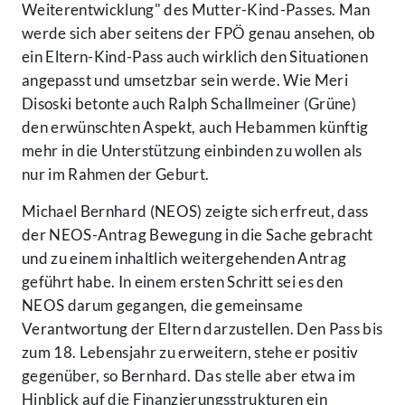
Weiterentwicklung" des Mutter-Kind-Passes. Man
werde sich aber seitens der FPÖ genau ansehen, ob
ein Eltern-Kind-Pass auch wirklich den Situationen
angepasst und umsetzbar sein werde. Wie Meri
Disoski betonte auch Ralph Schallmeiner (Grüne)
den erwünschten Aspekt, auch Hebammen künftig
mehr in die Unterstützung einbinden zu wollen als
nur im Rahmen der Geburt.
Michael Bernhard (NEOS) zeigte sich erfreut, dass
der NEOS-Antrag Bewegung in die Sache gebracht
und zu einem inhaltlich weitergehenden Antrag
geführt habe. In einem ersten Schritt sei es den
NEOS darum gegangen, die gemeinsame
Verantwortung der Eltern darzustellen. Den Pass bis
zum 18. Lebensjahr zu erweitern, stehe er positiv
gegenüber, so Bernhard. Das stelle aber etwa im
Hinblick auf die Finanzierungsstrukturen ein