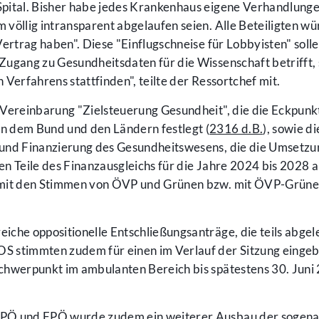
pital. Bisher habe jedes Krankenhaus eigene Verhandlunge
völlig intransparent abgelaufen seien. Alle Beteiligten w
ertrag haben". Diese "Einflugschneise für Lobbyisten" solle 
Zugang zu Gesundheitsdaten für die Wissenschaft betrifft,
Verfahrens stattfinden", teilte der Ressortchef mit.
 Vereinbarung "Zielsteuerung Gesundheit", die die Eckpunk
n dem Bund und den Ländern festlegt (
2316 d.B.
), sowie di
 und Finanzierung des Gesundheitswesens, die die Umsetzu
n Teile des Finanzausgleichs für die Jahre 2024 bis 2028 a
 mit den Stimmen von ÖVP und Grünen bzw. mit ÖVP-Grün
che oppositionelle Entschließungsanträge, die teils abgeleh
S stimmten zudem für einen im Verlauf der Sitzung einge
chwerpunkt im ambulanten Bereich bis spätestens 30. Juni
SPÖ und FPÖ wurde zudem ein weiterer Ausbau der sogen