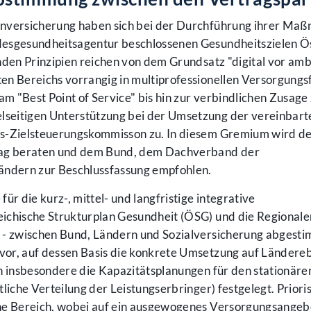
enversicherung haben sich bei der Durchführung ihrer Ma
desgesundheitsagentur beschlossenen Gesundheitszielen Ö
nden Prinzipien reichen von dem Grundsatz "digital vor amb
en Bereichs vorrangig in multiprofessionellen Versorgung
 "Best Point of Service" bis hin zur verbindlichen Zusage
seitigen Unterstützung bei der Umsetzung der vereinbarte
es-Zielsteuerungskommisson zu. In diesem Gremium wird d
trag beraten und dem Bund, dem Dachverband der
ändern zur Beschlussfassung empfohlen.
ür die kurz-, mittel- und langfristige integrative
ichische Strukturplan Gesundheit (ÖSG) und die Regionale
 - zwischen Bund, Ländern und Sozialversicherung abgesti
vor, auf dessen Basis die konkrete Umsetzung auf Ländere
n insbesondere die Kapazitätsplanungen für den stationäre
liche Verteilung der Leistungserbringer) festgelegt. Prioris
ene Bereich, wobei auf ein ausgewogenes Versorgungsangeb