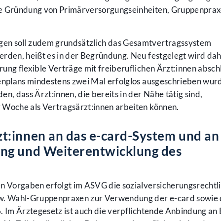
ie Gründung von Primärversorgungseinheiten, Gruppenpra
en soll zudem grundsätzlich das Gesamtvertragssystem
erden, heißt es in der Begründung. Neu festgelegt wird da
ung flexible Verträge mit freiberuflichen Ärzt:innen absch
llenplans mindestens zwei Mal erfolglos ausgeschrieben wurde
n, dass Ärzt:innen, die bereits in der Nähe tätig sind,
 Woche als Vertragsärzt:innen arbeiten können.
t:innen an das e-card-System und an
ng und Weiterentwicklung des
en Vorgaben erfolgt im ASVG die sozialversicherungsrechtl
zw. Wahl-Gruppenpraxen zur Verwendung der e-card sowie 
6. Im Ärztegesetz ist auch die verpflichtende Anbindung a