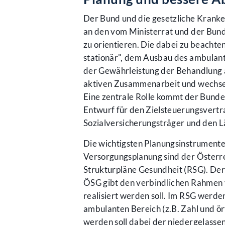
Der Bund und die gesetzliche Krank
an den vom Ministerrat und der Bun
zu orientieren. Die dabei zu beachte
stationär", dem Ausbau des ambulant
der Gewährleistung der Behandlung am
aktiven Zusammenarbeit und wechsel
Eine zentrale Rolle kommt der Bund
Entwurf für den Zielsteuerungsver
Sozialversicherungsträger und den L
Die wichtigsten Planungsinstrumente f
Versorgungsplanung sind der Österre
Strukturpläne Gesundheit (RSG). Der
ÖSG gibt den verbindlichen Rahmen 
realisiert werden soll. Im RSG werde
ambulanten Bereich (z.B. Zahl und ört
werden soll dabei der niedergelass