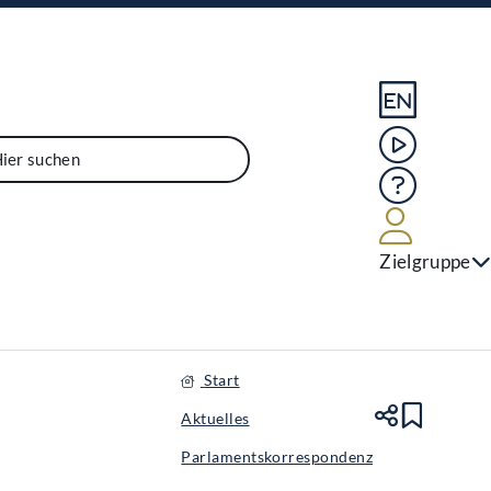
Sprache En
Mediathek
Hilfe
Benutze
Zielgruppe
Start
Aktuelles
Teile
Lesez
Parlamentskorrespondenz