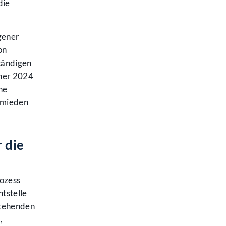
die
gener
on
tändigen
nner 2024
ne
rmieden
 die
rozess
tstelle
stehenden
,