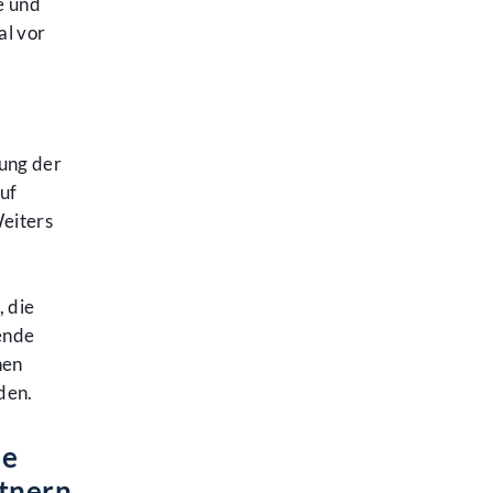
e und
al vor
.
ung der
uf
Weiters
 die
ende
hen
den.
he
tnern