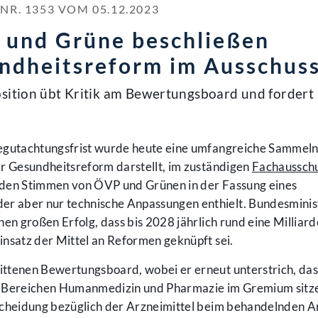
. 1353 VOM 05.12.2023
 und Grüne beschließen
ndheitsreform im Ausschus
osition übt Kritik am Bewertungsboard und fordert
egutachtungsfrist wurde heute eine umfangreiche Sammeln
er Gesundheitsreform darstellt, im zuständigen
Fachaussch
 den Stimmen von ÖVP und Grünen in der Fassung eines
 aber nur technische Anpassungen enthielt. Bundesminis
en großen Erfolg, dass bis 2028 jährlich rund eine Milliard
nsatz der Mittel an Reformen geknüpft sei.
ttenen Bewertungsboard, wobei er erneut unterstrich, das
n Bereichen Humanmedizin und Pharmazie im Gremium sitz
scheidung bezüglich der Arzneimittel beim behandelnden A