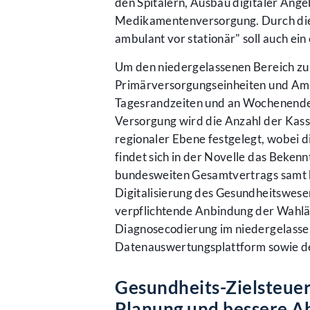
den Spitälern, Ausbau digitaler An
Medikamentenversorgung. Durch die 
ambulant vor stationär" soll auch ei
Um den niedergelassenen Bereich zu 
Primärversorgungseinheiten und Amb
Tagesrandzeiten und an Wochenende
Versorgung wird die Anzahl der Kas
regionaler Ebene festgelegt, wobei d
findet sich in der Novelle das Beken
bundesweiten Gesamtvertrags samt ha
Digitalisierung des Gesundheitswese
verpflichtende Anbindung der Wahlär
Diagnosecodierung im niedergelasse
Datenauswertungsplattform sowie d
Gesundheits-Zielsteue
Planung und bessere A