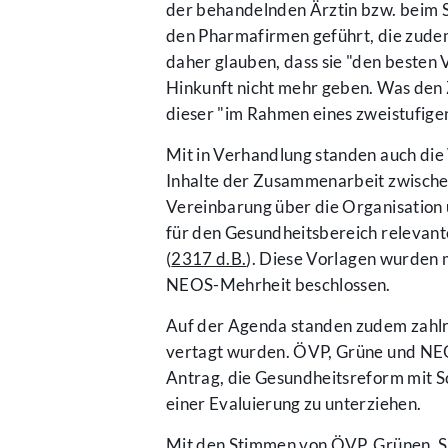
der behandelnden Ärztin bzw. beim S
den Pharmafirmen geführt, die zudem 
daher glauben, dass sie "den besten V
Hinkunft nicht mehr geben. Was den 
dieser "im Rahmen eines zweistufigen 
Mit in Verhandlung standen auch die
Inhalte der Zusammenarbeit zwische
Vereinbarung über die Organisation
für den Gesundheitsbereich relevante
(
2317 d.B.
). Diese Vorlagen wurden
NEOS-Mehrheit beschlossen.
Auf der Agenda standen zudem zahlrei
vertagt wurden. ÖVP, Grüne und NEO
Antrag, die Gesundheitsreform mit S
einer Evaluierung zu unterziehen.
Mit den Stimmen von ÖVP, Grünen, 