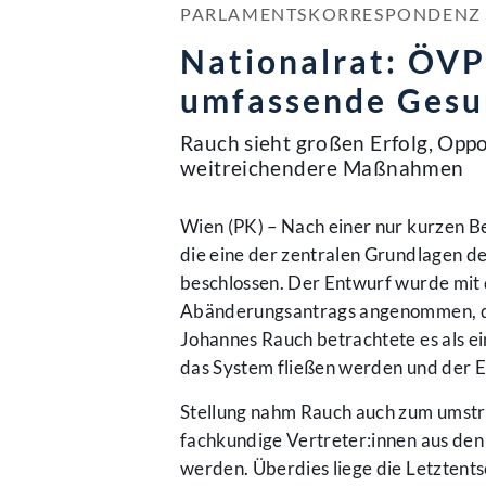
PARLAMENTSKORRESPONDENZ NR
Nationalrat: ÖVP
umfassende Gesu
Rauch sieht großen Erfolg, Opp
weitreichendere Maßnahmen
Wien (PK) – Nach einer nur kurzen B
die eine der zentralen Grundlagen d
beschlossen. Der Entwurf wurde mit
Abänderungsantrags angenommen, der
Johannes Rauch betrachtete es als ein
das System fließen werden und der Ei
Stellung nahm Rauch auch zum umstri
fachkundige Vertreter:innen aus de
werden. Überdies liege die Letztent