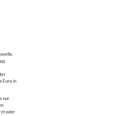
s
ovelle,
uss
ter
e Euro in
s nur
en
rzt oder