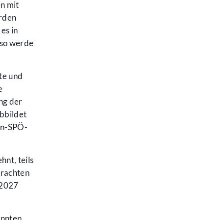
n mit
ürden
es in
 so werde
te und
e
ng der
bbildet
en-SPÖ-
nt, teils
brachten
 2027
annten