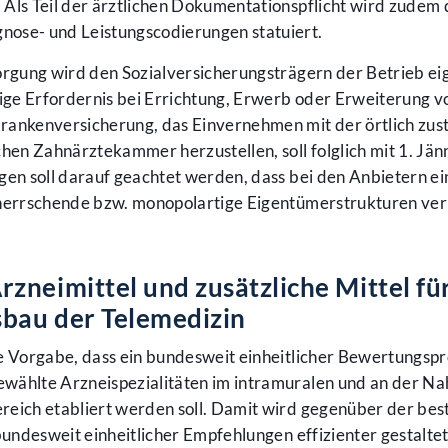
Als Teil der ärztlichen Dokumentationspflicht wird zudem 
nose- und Leistungscodierungen statuiert.
sorgung wird den Sozialversicherungsträgern der Betrieb ei
rige Erfordernis bei Errichtung, Erwerb oder Erweiterung v
rankenversicherung, das Einvernehmen mit der örtlich zus
en Zahnärztekammer herzustellen, soll folglich mit 1. Jä
gen soll darauf geachtet werden, dass bei den Anbietern ei
beherrschende bzw. monopolartige Eigentümerstrukturen ve
zneimittel und zusätzliche Mittel für
sbau der Telemedizin
ie Vorgabe, dass ein bundesweit einheitlicher Bewertungsp
wählte Arzneispezialitäten im intramuralen und an der Nah
reich etabliert werden soll. Damit wird gegenüber der be
bundesweit einheitlicher Empfehlungen effizienter gestaltet