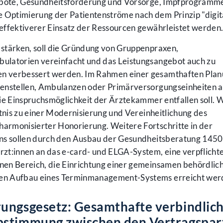
gebote, Gesundheitsförderung und Vorsorge, Impfprogramm
Optimierung der Patientenströme nach dem Prinzip "digit
n effektiverer Einsatz der Ressourcen gewährleistet werden
stärken, soll die Gründung von Gruppenpraxen,
ulatorien vereinfacht und das Leistungsangebot auch zu
n verbessert werden. Im Rahmen einer gesamthaften Plan
senstellen, Ambulanzen oder Primärversorgungseinheiten a
ie Einspruchsmöglichkeit der Ärztekammer entfallen soll. 
ntnis zu einer Modernisierung und Vereinheitlichung des
rmonisierter Honorierung. Weitere Fortschritte in der
ns sollen durch den Ausbau der Gesundheitsberatung 1450,
zt:innen an das e-card- und ELGA-System, eine verpflicht
nen Bereich, die Einrichtung einer gemeinsamen behördlic
en Aufbau eines Terminmanagement-Systems erreicht wer
rungsgesetz: Gesamthafte verbindlic
bstimmung zwischen den Vertragspar