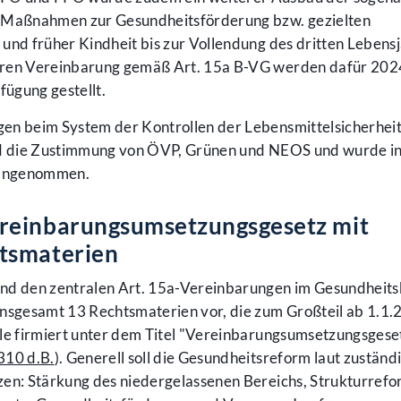
r Maßnahmen zur Gesundheitsförderung bzw. gezielten
und früher Kindheit bis zur Vollendung des dritten Lebens
eren Vereinbarung gemäß Art. 15a B-VG werden dafür 2024
fügung gestellt.
en beim System der Kontrollen der Lebensmittelsicherheit
and die Zustimmung von ÖVP, Grünen und NEOS und wurde in
 angenommen.
reinbarungsumsetzungsgesetz mit
tsmaterien
und den zentralen Art. 15a-Vereinbarungen im Gesundheits
insgesamt 13 Rechtsmaterien vor, die zum Großteil ab 1.1.
lle firmiert unter dem Titel "Vereinbarungsumsetzungsges
310 d.B.
). Generell soll die Gesundheitsreform laut zustän
zen: Stärkung des niedergelassenen Bereichs, Strukturrefo