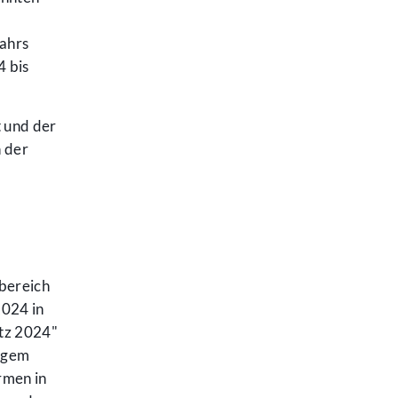
jahrs
 bis
 und der
 der
bereich
2024 in
etz 2024"
digem
rmen in