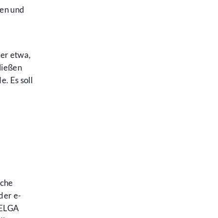
xen und
her etwa,
ließen
. Es soll
iche
der e-
n ELGA