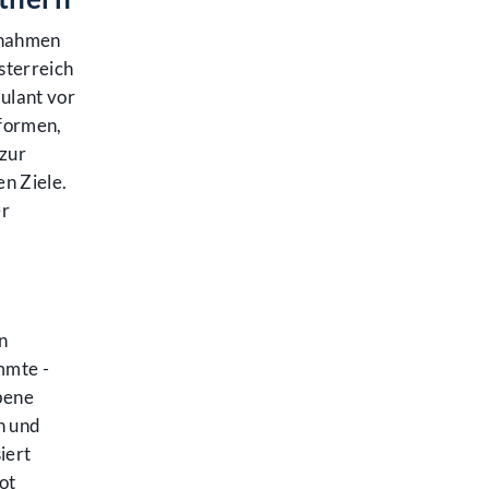
ßnahmen
sterreich
ulant vor
sformen,
 zur
n Ziele.
er
n
mmte -
bene
n und
iert
ot