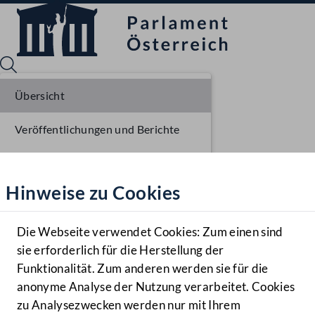
Übersicht
Veröffentlichungen und Berichte
Sprache English
Mediathek
Verhandlungsgegenstände
Hinweise zu Cookies
Hilfe
Parlamentarisches Verfahren
Benutzer
Die Webseite verwendet Cookies: Zum einen sind
Zielgruppe
sie erforderlich für die Herstellung der
Navigationsmenü öffnen
MENÜ
Funktionalität. Zum anderen werden sie für die
anonyme Analyse der Nutzung verarbeitet. Cookies
zu Analysezwecken werden nur mit Ihrem
Sprache En
Mediathek