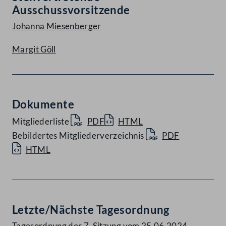
Ausschussvorsitzende
Johanna Miesenberger
Margit Göll
Dokumente
Mitgliederliste
PDF
HTML
Bebildertes Mitgliederverzeichnis
PDF
HTML
Letzte/Nächste Tagesordnung
Tagesordnung der 7. Sitzung vom 25.06.2024