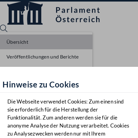
Übersicht
Veröffentlichungen und Berichte
Sprache English
Mediathek
Verhandlungsgegenstände
Hinweise zu Cookies
Hilfe
Parlamentarisches Verfahren
Benutzer
Die Webseite verwendet Cookies: Zum einen sind
Zielgruppe
sie erforderlich für die Herstellung der
Navigationsmenü öffnen
MENÜ
Funktionalität. Zum anderen werden sie für die
anonyme Analyse der Nutzung verarbeitet. Cookies
zu Analysezwecken werden nur mit Ihrem
Sprache En
Mediathek