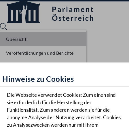
Übersicht
Veröffentlichungen und Berichte
Sprache English
Mediathek
Verhandlungsgegenstände
Hinweise zu Cookies
Hilfe
Parlamentarisches Verfahren
Benutzer
Die Webseite verwendet Cookies: Zum einen sind
Zielgruppe
sie erforderlich für die Herstellung der
Navigationsmenü öffnen
MENÜ
Funktionalität. Zum anderen werden sie für die
anonyme Analyse der Nutzung verarbeitet. Cookies
zu Analysezwecken werden nur mit Ihrem
Sprache En
Mediathek