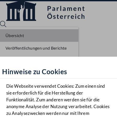
Übersicht
Veröffentlichungen und Berichte
Sprache English
Mediathek
Verhandlungsgegenstände
Hinweise zu Cookies
Hilfe
Parlamentarisches Verfahren
Benutzer
Die Webseite verwendet Cookies: Zum einen sind
Zielgruppe
sie erforderlich für die Herstellung der
Navigationsmenü öffnen
MENÜ
Funktionalität. Zum anderen werden sie für die
anonyme Analyse der Nutzung verarbeitet. Cookies
zu Analysezwecken werden nur mit Ihrem
Sprache En
Mediathek