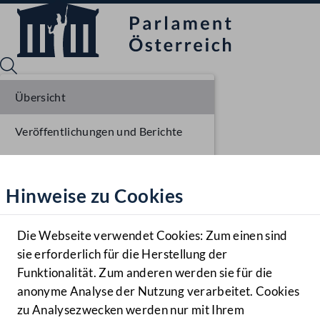
Übersicht
Veröffentlichungen und Berichte
Sprache English
Mediathek
Verhandlungsgegenstände
Hinweise zu Cookies
Hilfe
Parlamentarisches Verfahren
Benutzer
Die Webseite verwendet Cookies: Zum einen sind
Zielgruppe
sie erforderlich für die Herstellung der
Navigationsmenü öffnen
MENÜ
Funktionalität. Zum anderen werden sie für die
anonyme Analyse der Nutzung verarbeitet. Cookies
zu Analysezwecken werden nur mit Ihrem
Sprache En
Mediathek