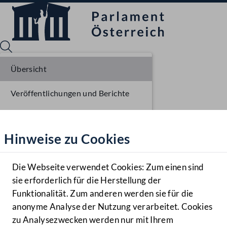
Übersicht
Veröffentlichungen und Berichte
Sprache English
Mediathek
Verhandlungsgegenstände
Hinweise zu Cookies
Hilfe
Parlamentarisches Verfahren
Benutzer
Die Webseite verwendet Cookies: Zum einen sind
Zielgruppe
sie erforderlich für die Herstellung der
Navigationsmenü öffnen
MENÜ
Funktionalität. Zum anderen werden sie für die
anonyme Analyse der Nutzung verarbeitet. Cookies
zu Analysezwecken werden nur mit Ihrem
Sprache En
Mediathek