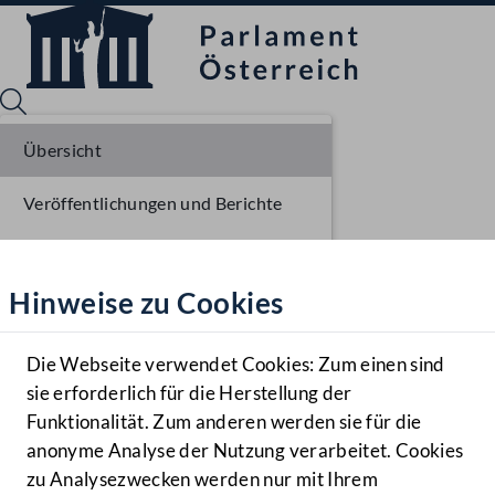
Übersicht
Veröffentlichungen und Berichte
Sprache English
Mediathek
Verhandlungsgegenstände
Hinweise zu Cookies
Hilfe
Parlamentarisches Verfahren
Benutzer
Beschlüsse
Die Webseite verwendet Cookies: Zum einen sind
Zielgruppe
sie erforderlich für die Herstellung der
Navigationsmenü öffnen
MENÜ
Funktionalität. Zum anderen werden sie für die
anonyme Analyse der Nutzung verarbeitet. Cookies
zu Analysezwecken werden nur mit Ihrem
Sprache En
Mediathek