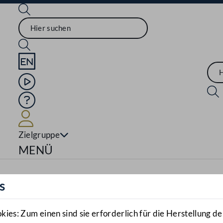
Sprache English
Mediathek
Hilfe
Benutzer
Zielgruppe
Navigationsmenü öffnen
MENÜ
s
es: Zum einen sind sie erforderlich für die Herstellung de