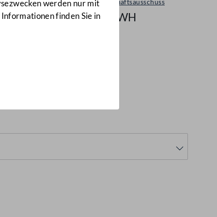
Wirtschaftsausschuss
lysezwecken werden nur mit
1/A-WH
 Informationen finden Sie in
is 29.10.2006