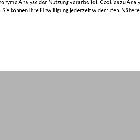
anonyme Analyse der Nutzung verarbeitet. Cookies zu Ana
 Sie können Ihre Einwilligung jederzeit widerrufen. Nähere
s
.
1/A-WH XXII. GP) von 23.01.2003 b