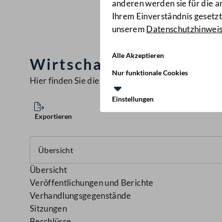
anderen werden sie für die 
Ihrem Einverständnis gesetzt.
unserem
Datenschutzhinwei
Alle Akzeptieren
Wirtschaftsausschuss
(
Nur funktionale Cookies
Hier finden Sie die aktuellen
Ausschüsse
Einstellungen
Exportieren
Übersicht
Veröffentlichungen und Berichte
Verhandlungsgegenstände
Sitzungen
Beschlüsse