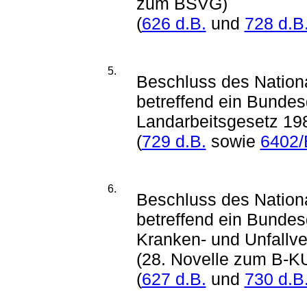
zum BSVG)
(
626 d.B.
und
728 d.B
5.
Beschluss des Nationa
betreffend ein Bundes
Landarbeitsgesetz 19
(
729 d.B.
sowie
6402/
6.
Beschluss des Nationa
betreffend ein Bunde
Kranken- und Unfallve
(28. Novelle zum B-
(
627 d.B.
und
730 d.B