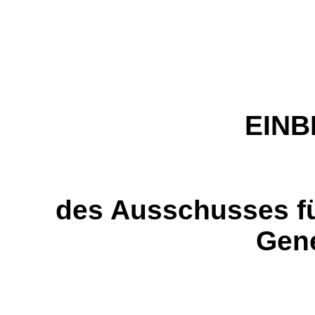
EIN
des Ausschusses fü
Gene