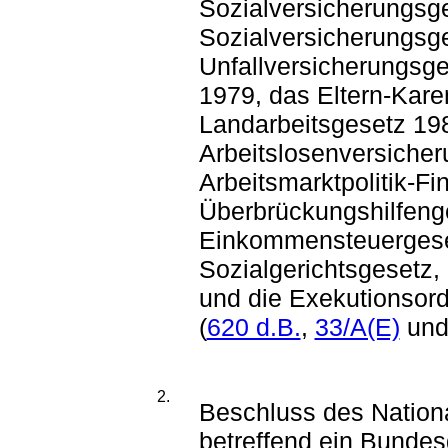
Sozialversicherungsg
Sozialversicherungsg
Unfallversicherungsge
1979, das Eltern-Kare
Landarbeitsgesetz 19
Arbeitslosenversiche
Arbeitsmarktpolitik-F
Überbrückungshilfeng
Einkommensteuergeset
Sozialgerichtsgesetz,
und die Exekutionsor
(
620 d.B.
,
33/A(E)
un
2.
Beschluss des Nationa
betreffend ein Bunde