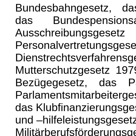
Bundesbahngesetz, da
das Bundespensionsa
Ausschreibungsge
Personalvert
Dienstrechtsverf
Mutterschutzgesetz 197
Bezügegesetz, das Par
Parlamentsmitarbeiterg
das Klubfinanzierungsge
und –hilfeleistungsgeset
Militärberufsförderun