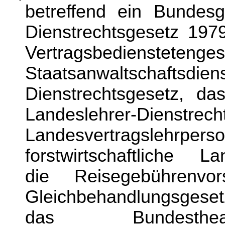
betreffend ein Bundes
Dienstrechtsgesetz 197
Vertragsbediensteteng
Staatsanwaltschaftsdi
Dienstrechtsgesetz, das
Landeslehrer-Di
Landesvertragslehrpers
forstwirtschaftliche La
die Reisegebührenvo
Gleichbehandlungsgese
das Bundestheat