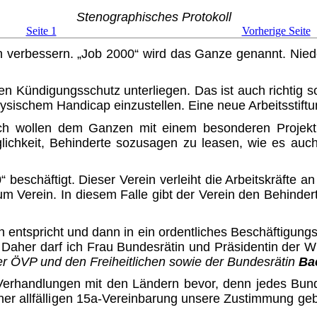
Stenographisches Protokoll
Seite 1
Vorherige Seite
en verbessern.
„Job 2000“
wird das Ganze genannt. Niede
 Kündigungsschutz unter­liegen. Das ist auch richtig s
ysischem Handicap einzu­stellen. Eine neue Arbeitsstif
ich wollen dem Ganzen mit einem besonderen Proj
lichkeit, Behinderte sozusagen zu leasen, wie es auch 
 beschäftigt. Dieser Verein verleiht die Arbeitskräfte a
um Verein. In diesem Falle gibt der Verein den Behindert
 entspricht und dann in ein ordentliches Beschäftigungsv
Daher darf ich Frau Bundesrätin und Präsidentin der Wi
 der ÖVP und den Freiheitlichen sowie der Bundesrätin
Ba
rhandlungen mit den Ländern bevor, denn jedes Bund
iner allfälligen 15a-Vereinbarung unsere Zustimmung geb