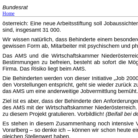
Bundesrat
Home
österreich: Eine neue Arbeitsstiftung soll Jobaussicht
sind, insgesamt 31 000.
Wir wissen natürlich, dass Behinderte einem besonderen
gewissen Form ab, Mitarbeiter mit psychischem und ph
Das AMS und die Wirtschaftskammer Niederösterre
Bestimmun­gen zu befreien, besteht ab sofort die Mög
Firma. Das Risiko liegt beim AMS.
Die Behinderten werden von dieser Initiative „Job 2000“
den Vorstellungen entspricht, geht sie wieder zurück z
das AMS um eine anderweitige Jobvermittlung bemüht.
Ziel ist es aber, dass der Behinderte den Anforderungen
des AMS mit der Wirtschaftskammer Niederösterreich. 
zu diesem Projekt gratulieren. Vorbildlich!
(Beifall bei
Es stehen in diesem Zusammenhang noch intensive Ve
Vorarl­berg – so denke ich – können wir schon heute e
gleichen Stellenwert haben.