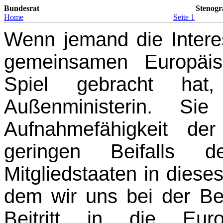
Bundesrat
Stenogr
Home
Seite 1
Wenn jemand die Inter
gemeinsamen Europäis
Spiel gebracht ha
Außenministerin. Si
Aufnahmefähigkeit de
geringen Beifalls d
Mitgliedstaaten in diese
dem wir uns bei der B
Beitritt in die Eur