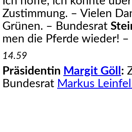
Ich hoffe, ich konnte über
Zustimmung. – Vielen Dan
Grünen. – Bundesrat
Stei
men die Pferde wieder! – 
14.59
Präsidentin
Margit Göll
:
Z
Bundesrat
Markus Lein­fel