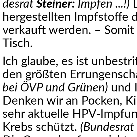
desrat
Steiner:
Impfen ...!)
D
hergestellten Impf­stoffe 
verkauft werden. – Somit 
Tisch.
Ich glaube, es ist unbest
den größten Errun­gensc
bei ÖVP und Grünen)
und I
Denken wir an Pocken, K
sehr aktuelle HPV-Impfun
Krebs schützt.
(Bundesrat