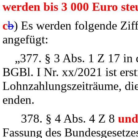
werden bis 3 000 Euro steu
c
b
) Es werden folgende Zif
angefügt:
„377. § 3 Abs. 1 Z 17 in 
BGBl. I Nr. xx/2021 ist er
Lohnzahlungszeiträume, di
enden.
378. § 4 Abs. 4 Z 8
und
Fassung des Bundesgesetze