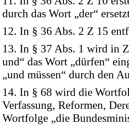
11. In § 36 Abs. 2 Z 10 ers
durch das Wort
„der“
ersetzt
12. In § 36 Abs. 2 Z 15 ent
13. In § 37 Abs. 1 wird in 
und“
das Wort
„dürfen“
eing
„und müssen“
durch den A
14. In § 68 wird die Wortf
Verfassung, Reformen, Dere
Wortfolge
„die Bundesminist