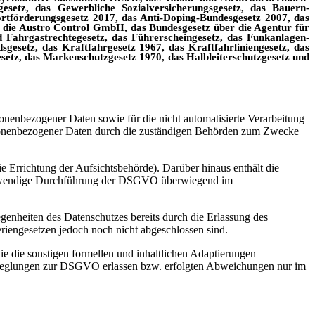
gesetz, das Gewerbliche Sozialversicherungsgesetz, das Bauern-
rtförderungsgesetz 2017, das Anti-Doping-Bundesgesetz 2007, das
r die Austro Control GmbH, das Bundesgesetz über die Agentur für
 Fahrgastrechtegesetz, das Führerscheingesetz, das Funkanlagen-
esetz, das Kraftfahrgesetz 1967, das Kraftfahrliniengesetz, das
esetz, das Markenschutzgesetz 1970, das Halbleiterschutzgesetz und
nenbezogener Daten sowie für die nicht automatisierte Verarbeitung
personenbezogener Daten durch die zuständigen Behörden zum Zwecke
e Errichtung der Aufsichtsbehörde). Darüber hinaus enthält die
notwendige Durchführung der DSGVO überwiegend im
genheiten des Datenschutzes bereits durch die Erlassung des
iengesetzen jedoch noch nicht abgeschlossen sind.
e die sonstigen formellen und inhaltlichen Adaptierungen
gsreglungen zur DSGVO erlassen bzw. erfolgten Abweichungen nur im