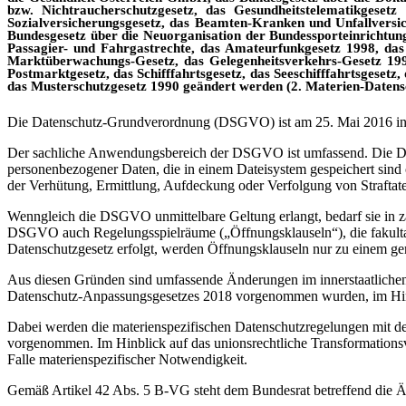
bzw. Nichtraucherschutzgesetz, das Gesundheitstelematikgesetz
Sozialversicherungsgesetz, das Beamten-Kranken und Unfallversi
Bundesgesetz über die Neuorganisation der Bundessporteinrichtun
Passagier- und Fahrgastrechte, das Amateurfunkgesetz 1998, das
Marktüberwachungs-Gesetz, das Gelegenheitsverkehrs-Gesetz 1996
Postmarktgesetz, das Schifffahrtsgesetz, das Seeschifffahrtsgeset
das Musterschutzgesetz 1990 geändert werden (2. Materien-Daten
Die Datenschutz-Grundverordnung (DSGVO) ist am 25. Mai 2016 in
Der sachliche Anwendungsbereich der DSGVO ist umfassend. Die DSGVO
personenbezogener Daten, die in einem Dateisystem gespeichert sind 
der Verhütung, Ermittlung, Aufdeckung oder Verfolgung von Straftate
Wenngleich die DSGVO unmittelbare Geltung erlangt, bedarf sie in za
DSGVO auch Regelungsspielräume („Öffnungsklauseln“), die fakult
Datenschutzgesetz erfolgt, werden Öffnungsklauseln nur zu einem ger
Aus diesen Gründen sind umfassende Änderungen im innerstaatlichen D
Datenschutz-Anpassungsgesetzes 2018 vorgenommen wurden, im Hinbli
Dabei werden die materienspezifischen Datenschutzregelungen mit der
vorgenommen. Im Hinblick auf das unionsrechtliche Transformation
Falle materienspezifischer Notwendigkeit.
Gemäß Artikel 42 Abs. 5 B-VG steht dem Bundesrat betreffend die Ä