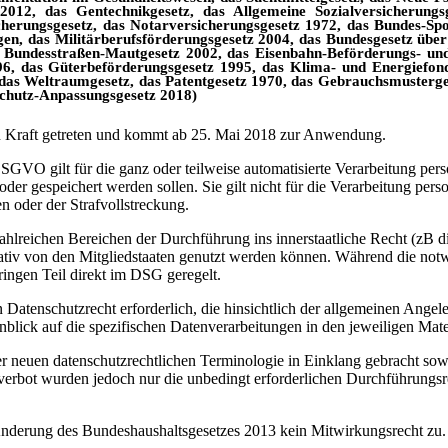
 2012, das Gentechnikgesetz, das Allgemeine Sozialversicherungs
cherungsgesetz, das Notarversicherungsgesetz 1972, das Bundes-Spo
gen, das Militärberufsförderungsgesetz 2004, das Bundesgesetz übe
 Bundesstraßen-Mautgesetz 2002, das Eisenbahn-Beförderungs- und
, das Güterbeförderungsgesetz 1995, das Klima- und Energiefondsg
z, das Weltraumgesetz, das Patentgesetz 1970, das Gebrauchsmusterg
schutz-Anpassungsgesetz 2018)
 Kraft getreten und kommt ab 25. Mai 2018 zur Anwendung.
 gilt für die ganz oder teilweise automatisierte Verarbeitung perso
oder gespeichert werden sollen. Sie gilt nicht für die Verarbeitung 
n oder der Strafvollstreckung.
hlreichen Bereichen der Durchführung ins innerstaatliche Recht (zB di
ativ von den Mitgliedstaaten genutzt werden können. Während die 
ingen Teil direkt im DSG geregelt.
atenschutzrecht erforderlich, die hinsichtlich der allgemeinen Angele
ck auf die spezifischen Datenverarbeitungen in den jeweiligen Mater
 neuen datenschutzrechtlichen Terminologie in Einklang gebracht sowi
sverbot wurden jedoch nur die unbedingt erforderlichen Durchführun
nderung des Bundeshaushaltsgesetzes 2013 kein Mitwirkungsrecht zu.