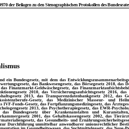
9970 der Beilagen zu den Stenographischen Protokollen des Bundesrate
alismus
end ein Bundesgesetz, mit dem das Entwicklungszusammenarbeitsges
ewertungsgesetz, das Bankwesengesetz, das Börsegesetz 2018, das De
, das Finanzmarkt-Geldwäschegesetz, das Finanzmarktaufsichtsbehö
nktionengesetz 2010, das Versicherungsaufsichtsgesetz 2016, das 
ushaltsgesetz 2013, das Transparenzdatenbankgesetz 2012, das 
ssistenzberufe-Gesetz, das Medizinischer Masseur- und Heilma
s IVF-Fonds-Gesetz, das Fortpflanzungsmedizingesetz, das Ärztegese
chologengesetz 2013, das Psychotherapiegesetz, das EWR-Psycholog
tz, das Bundesgesetz über Krankenanstalten und Kuranstalte
erkammergesetz 2001, das Gehaltskassengesetz 2002, das Tierärzt
ermaterialiengesetz, das Gesundheits- und Ernährungssicherheitsges
z zur Durchführung unmittelbar anwendbarer unionsrechtlicher Bes
mentation im Gesundheitswesen, das Suchtmittelgesetz, das Neue-Ps