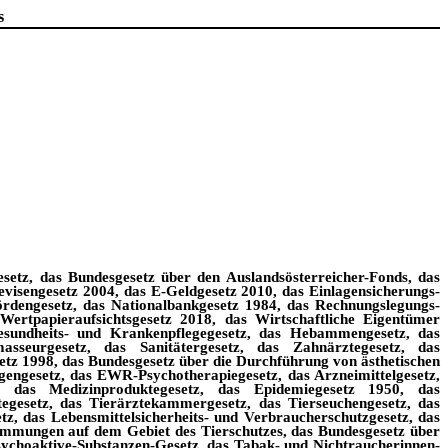
s
etz, das Bundesgesetz über den Auslandsösterreicher-Fonds, das
visengesetz 2004, das E-Geldgesetz 2010, das Einlagensicherungs-
rdengesetz, das Nationalbankgesetz 1984, das Rechnungslegungs-
Wertpapieraufsichtsgesetz 2018, das Wirtschaftliche Eigentümer
Gesundheits- und Krankenpflegegesetz, das Hebammengesetz, das
sseurgesetz, das Sanitätergesetz, das Zahnärztegesetz, das
tz 1998, das Bundesgesetz über die Durchführung von ästhetischen
engesetz, das EWR-Psychotherapiegesetz, das Arzneimittelgesetz,
n, das Medizinproduktegesetz, das Epidemiegesetz 1950, das
egesetz, das Tierärztekammergesetz, das Tierseuchengesetz, das
etz, das Lebensmittelsicherheits- und Verbraucherschutzgesetz, das
timmungen auf dem Gebiet des Tierschutzes, das Bundesgesetz über
ychoaktive-Substanzen-Gesetz, das Tabak- und Nichtraucherinnen-