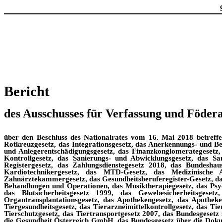
Bericht
des Ausschusses für Verfassung und Föder
über den Beschluss des Nationalrates vom 16. Mai 2018 betreff
Rotkreuzgesetz, das Integrationsgesetz, das Anerkennungs- und B
und Anlegerentschädigungsgesetz, das Finanzkonglomerategesetz
Kontrollgesetz, das Sanierungs- und Abwicklungsgesetz, das Sa
Registergesetz, das Zahlungsdienstegesetz 2018, das Bundesha
Kardiotechnikergesetz, das MTD-Gesetz, das Medizinische A
Zahnärztekammergesetz, das Gesundheitsberuferegister-Gesetz, da
Behandlungen und Operationen, das Musiktherapiegesetz, das Psy
das Blutsicherheitsgesetz 1999, das Gewebesicherheitsgese
Organtransplantationsgesetz, das Apothekengesetz, das Apothek
Tiergesundheitsgesetz, das Tierarzneimittelkontrollgesetz, das Ti
Tierschutzgesetz, das Tiertransportgesetz 2007, das Bundesgeset
die Gesundheit Österreich GmbH, das Bundesgesetz über die Doku