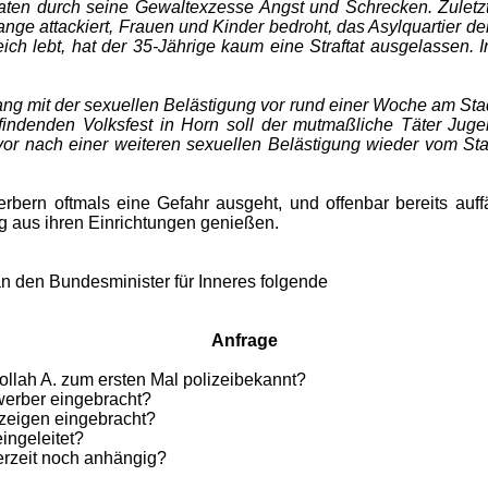
naten durch seine Gewaltexzesse Angst und Schrecken. Zuletzt 
ange attackiert, Frauen und Kinder bedroht, das Asylquartier de
reich lebt, hat der 35-Jährige kaum eine Straftat ausgelass
ang mit der sexuellen Belästigung vor rund einer Woche am St
tfindenden Volksfest in Horn soll der mutmaßliche Täter Jugen
vor nach einer weiteren sexuellen Belästigung wieder vom St
erbern oftmals eine Gefahr ausgeht, und offenbar bereits auff
g aus ihren Einrichtungen genießen.
an den Bundesminister für Inneres folgende
Anfrage
llah A. zum ersten Mal polizeibekannt?
erber eingebracht?
zeigen eingebracht?
ingeleitet?
erzeit noch anhängig?