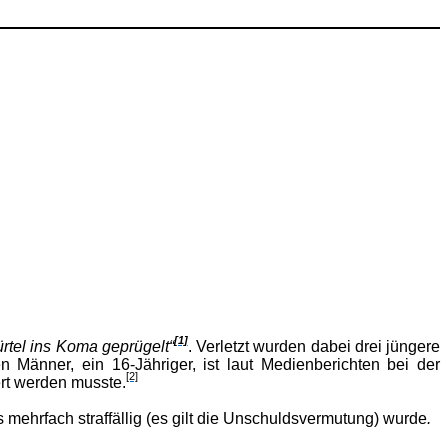
[1]
rtel ins Koma geprügelt“
. Verletzt wurden dabei drei jüngere
n Männer, ein 16-Jähriger, ist laut Medienberichten bei der
[2]
rt werden musste.
s mehrfach straffällig (es gilt die Unschuldsvermutung) wurde
.