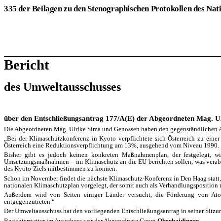
335 der Beilagen zu den Stenographischen Protokollen des Nat
Bericht
des Umweltausschusses
über den Entschließungsantrag 177/A(E) der Abgeordneten Mag. Ul
Die Abgeordneten Mag. Ulrike Sima und Genossen haben den gegenständlichen An
„Bei der Klimaschutzkonferenz in Kyoto verpflichtete sich Österreich zu eine
Österreich eine Reduktionsverpflichtung um 13%, ausgehend vom Niveau 1990.
Bisher gibt es jedoch keinen konkreten Maßnahmenplan, der festgelegt, wie
Umsetzungsmaßnahmen – im Klimaschutz an die EU berichten sollen, was verabsä
des Kyoto-Ziels mitbestimmen zu können.
Schon im November findet die nächste Klimaschutz-Konferenz in Den Haag statt, 
nationalen Klimaschutzplan vorgelegt, der somit auch als Verhandlungsposition 
Außerdem wird von Seiten einiger Länder versucht, die Förderung von Atomk
entgegenzutreten.“
Der Umweltausschuss hat den vorliegenden Entschließungsantrag in seiner Sit
Berichterstatter im Ausschuss war der Abgeordnete Georg
Oberhaidinger
.