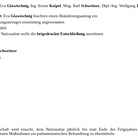
. Eva
Glawischnig
, Ing. Erwin
Kaipel
, Mag. Karl
Schweitzer
, Dipl.-Ing. Wolfgang
r. Eva
Glawischnig
brachten einen Abänderungsantrag ein.
erungsantrages einstimmig angenommen.
hlt.
 Nationalrat wolle die
beigedruckte Entschließung
annehmen.
itzer
n
schaft wird ersucht, dem Nationalrat jährlich bis zum Ende des Folgejahr
offenen Maßnahmen zur parlamentarischen Behandlung zu übermitteln.