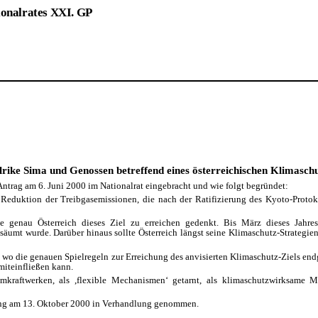
ionalrates XXI. GP
rike Sima und Genossen betreffend eines österreichischen Klimasc
trag am 6. Juni 2000 im Nationalrat eingebracht und wie folgt begründet:
r Reduktion der Treibgas­emissionen, die nach der Ratifizierung des Kyoto-Pro
 genau Österreich dieses Ziel zu erreichen gedenkt. Bis März dieses Jahres 
umt wurde. Darüber hinaus sollte Österreich längst seine Klimaschutz-Strategie
wo die genauen Spielregeln zur Erreichung des anvisierten Klimaschutz-Ziels endg
miteinfließen kann.
raftwerken, als ,flexible Mechanismen‘ getarnt, als klimaschutzwirksame Ma
zung am 13. Oktober 2000 in Verhandlung genommen.