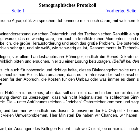
Stenographisches Protokoll
Seite 1
Vorherige Seite
ichische Agrarpolitik zu sprechen. Ich erinnere mich noch daran, mit welchem 
Auseinandersetzung zwischen Österreich und der Tschechischen Republik ein 
egt wurde, das notwendig wäre, um auch in konfliktreichen Momenten – und 
laube ich, die große Herausforderung und auch das große Problem. Die österr
echien sehr gut, und sie weiß, wie schwierig es ist, Ressentiments in Tschech
ollegen, vor allem Landeshauptmann Pühringer, endlich die Beneš-Dekrete so
rklich bitten und ersuchen, hier zu einer Lösung beizutragen.
(Beifall bei de
ich auch für notwendig und richtige halte, dieses Dialogangebot sollte uns a
tschechischen Politik klarzumachen, dass es im Interesse der tschechische
osten für den Abbruch, die Kosten für den Umbau oder was immer es dann sein
n.
Natürlich ist es eines, aber das soll uns nicht daran hindern, die bilateral
erung davon zu überzeugen, dass wir nicht Nationalisten im schlechten Sin
ruck: Die – unter Anführungszeichen – "reichen" Österreicher kommen und sag
tiv, und kommen wir endlich aus dieser Defensive in der EU-Ostpolitik hera
 vielen Umweltproblemen. Herr Minister! Da haben wir Chancen, wir haben
ird, die Aussagen des Kollegen Fallent – ich weiß nicht, ob er hier ist – no