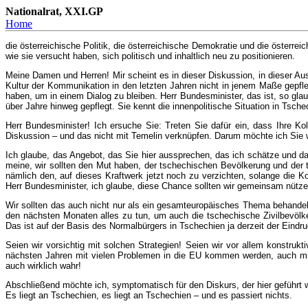
Nationalrat, XXI.GP
Home
die österreichische Politik, die österreichische Demokratie und die österre
wie sie versucht haben, sich politisch und inhaltlich neu zu positionieren.
Meine Damen und Herren! Mir scheint es in dieser Diskussion, in dieser 
Kultur der Kommunikation in den letzten Jahren nicht in jenem Maße gepfl
haben, um in einem Dialog zu bleiben. Herr Bundesminister, das ist, so g
über Jahre hinweg gepflegt. Sie kennt die innenpolitische Situation in Tsch
Herr Bundesminister! Ich ersuche Sie: Treten Sie dafür ein, dass Ihre K
Diskussion – und das nicht mit Temelin verknüpfen. Darum möchte ich Sie wi
Ich glaube, das Angebot, das Sie hier aussprechen, das ich schätze und das 
meine, wir sollten den Mut haben, der tschechischen Bevölkerung und der 
nämlich den, auf dieses Kraftwerk jetzt noch zu verzichten, solange die K
Herr Bundesminister, ich glaube, diese Chance sollten wir gemeinsam nütze
Wir sollten das auch nicht nur als ein gesamteuropäisches Thema behandeln. 
den nächsten Monaten alles zu tun, um auch die tschechische Zivilbevölk
Das ist auf der Basis des Normalbürgers in Tschechien ja derzeit der Eind
Seien wir vorsichtig mit solchen Strategien! Seien wir vor allem konstruk
nächsten Jahren mit vielen Problemen in die EU kommen werden, auch mit
auch wirklich wahr!
Abschließend möchte ich, symptomatisch für den Diskurs, der hier geführt w
Es liegt an Tschechien, es liegt an Tschechien – und es passiert nichts.