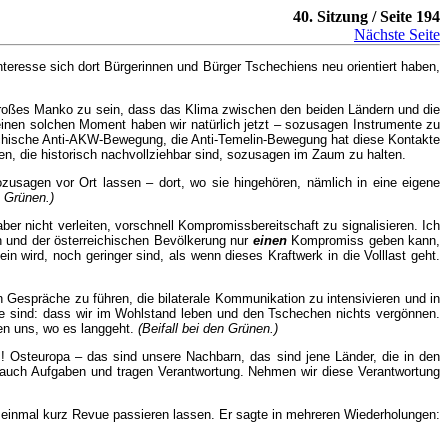
40. Sitzung / Seite 194
Nächste Seite
Interesse sich dort Bürgerinnen und Bürger Tschechiens neu orientiert haben,
großes Manko zu sein, dass das Klima zwischen den beiden Ländern und die
einen solchen Moment haben wir natürlich jetzt – sozusagen Instrumente zu
eichische Anti-AKW-Bewegung, die Anti-Temelin-Bewegung hat diese Kontakte
ien, die historisch nachvollziehbar sind, sozusagen im Zaum zu halten.
zusagen vor Ort lassen – dort, wo sie hingehören, nämlich in eine eigene
n Grünen.)
ber nicht verleiten, vorschnell Kompromissbereitschaft zu signalisieren. Ich
n und der österreichischen Bevölkerung nur
einen
Kompromiss geben kann,
 wird, noch geringer sind, als wenn dieses Kraftwerk in die Volllast geht.
en Gespräche zu führen, die bilaterale Kommunikation zu intensivieren und in
ne sind: dass wir im Wohlstand leben und den Tschechen nichts vergönnen.
en uns, wo es langgeht.
(Beifall bei den Grünen.)
us! Osteuropa – das sind unsere Nachbarn, das sind jene Länder, die in den
 auch Aufgaben und tragen Verantwortung. Nehmen wir diese Verantwortung
ch einmal kurz Revue passieren lassen. Er sagte in mehreren Wiederholungen: