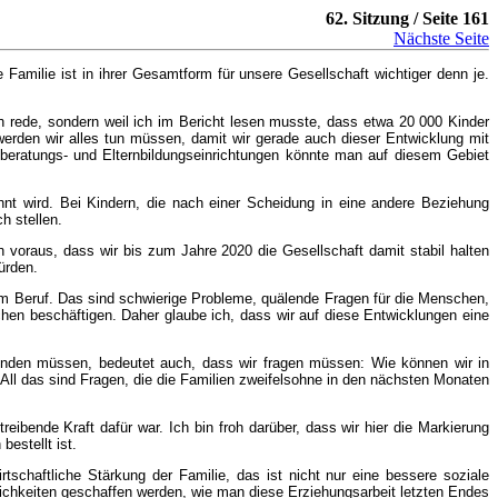
62. Sitzung / Seite 161
Nächste Seite
 Familie ist in ihrer Gesamtform für unsere Gesellschaft wichtiger denn je.
n rede, sondern weil ich im Bericht lesen musste, dass etwa 20 000 Kinder
 werden wir alles tun müssen, damit wir gerade auch dieser Entwicklung mit
beratungs- und Elternbildungseinrichtungen könnte man auf diesem Gebiet
ähnt wird. Bei Kindern, die nach einer Scheidung in eine andere Beziehung
h stellen.
 voraus, dass wir bis zum Jahre 2020 die Gesellschaft damit stabil halten
ürden.
m Beruf. Das sind schwierige Probleme, quälende Fragen für die Menschen,
chen beschäftigen. Daher glaube ich, dass wir auf diese Entwicklungen eine
 finden müssen, bedeutet auch, dass wir fragen müssen: Wie können wir in
– All das sind Fragen, die die Familien zweifelsohne in den nächsten Monaten
reibende Kraft dafür war. Ich bin froh darüber, dass wir hier die Markierung
estellt ist.
tschaftliche Stärkung der Familie, das ist nicht nur eine bessere soziale
lichkeiten geschaffen werden, wie man diese Erziehungsarbeit letzten Endes