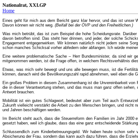
Nationalrat, XXI.GP
Home
Eines geht für mich aus dem Bericht ganz klar hervor, und das ist unser We
Davon können wir nicht weg.
(Beifall bei der ÖVP und den Freiheitlichen.)
Was mich betrübt, das ist zum Beispiel die hohe Scheidungsrate. Darüber 
davon betroffen sind. Das steht hier drinnen, und jeder, der solche Schic
Engagement entgegenwirken. Wir können natürlich nicht jedem seine Sorg
schon manches Schicksal vorher abfedern oder abfangen. Ich würde meinen
Eine weitere problematische Sache – Herr Bundesminister, da sind wir gef
mitgenommen werden, ist die Frage offen, in welchem Rechtsverhältnis diese 
Etwas, was mich sehr bewegt und uns alle bewegen muss, ist die Fertilitä
können, danach wird die Bevölkerungszahl rapid abnehmen, weil eben die Ge
Ein großes Problem in diesem Zusammenhang ist die Unvereinbarkeit von F
die in dieser Verantwortung stehen, und das muss man ganz offen sehen, da
Antwort brauchen.
Mobilität ist ein gutes Schlagwort, bedeutet aber zum Teil auch Entwurz
Zukunft vielleicht verstärkt die Arbeit zu den Menschen bringen, und nicht 
und Jahren beschäftigen werden.
Im Bericht steht auch, dass die Steuerreform den Familien im Jahr 2000 etwa
gesetzt haben, weil ich glaube, dass das eine ganz entscheidende Stärkung d
Schlussendlich zum Kinderbetreuungsgeld. Wir haben heute schon sehr viel
Absicherung der Frau, sondern das kann auch dazu führen, dass die Erziehu