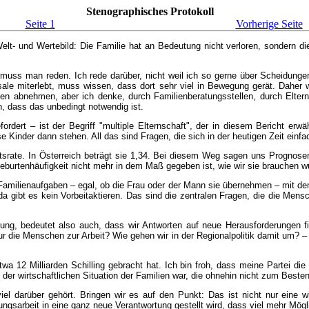
Stenographisches Protokoll
Seite 1
Vorherige Seite
lt- und Wertebild: Die Familie hat an Bedeutung nicht verloren, sondern die
muss man reden. Ich rede darüber, nicht weil ich so gerne über Scheidunge
ksale miterlebt, muss wissen, dass dort sehr viel in Bewegung gerät. Daher
en abnehmen, aber ich denke, durch Familienberatungsstellen, durch Eltern
, dass das unbedingt notwendig ist.
ordert – ist der Begriff "multiple Elternschaft", der in diesem Bericht erw
Kinder dann stehen. All das sind Fragen, die sich in der heutigen Zeit einfac
tsrate. In Österreich beträgt sie 1,34. Bei diesem Weg sagen uns Prognosen
burtenhäufigkeit nicht mehr in dem Maß gegeben ist, wie wir sie brauchen w
amilienaufgaben – egal, ob die Frau oder der Mann sie übernehmen – mit de
 gibt es kein Vorbeitaktieren. Das sind die zentralen Fragen, die die Mens
elung, bedeutet also auch, dass wir Antworten auf neue Herausforderungen
nur die Menschen zur Arbeit? Wie gehen wir in der Regionalpolitik damit um? 
 12 Milliarden Schilling gebracht hat. Ich bin froh, dass meine Partei die t
er wirtschaftlichen Situation der Familien war, die ohnehin nicht zum Besten b
 darüber gehört. Bringen wir es auf den Punkt: Das ist nicht nur eine wir
ngsarbeit in eine ganz neue Verantwortung gestellt wird, dass viel mehr Mög