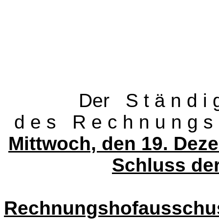
Der S t ä n d i g e 
d e s R e c h n u n g s 
Mittwoch, den 19.
Deze
Schluss der
Rechnungshofausschu