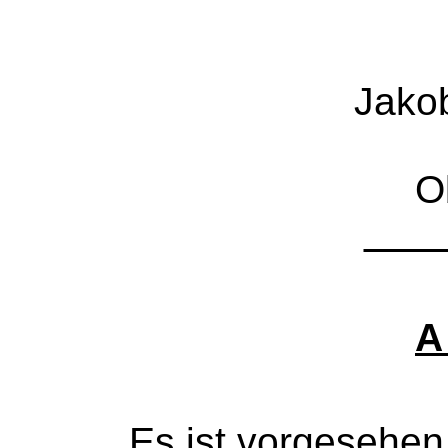
Jako
O
A
Es ist vorgesehen, di