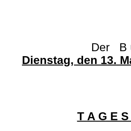
Der B u
Dienstag, den 13. M
T A G E S