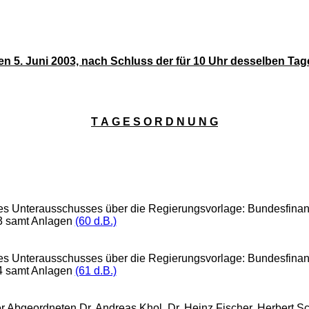
en 5. Juni 2003, nach Schluss der für 10 Uhr desselben 
T A G E S O R D N U N G
des Unterausschusses über die Regierungsvorlage: Bundesfinan
3 samt Anlagen
(60 d.B.)
des Unterausschusses über die Regierungsvorlage: Bundesfinan
4 samt Anlagen
(61 d.B.)
r Abgeordneten Dr. Andreas Khol, Dr. Heinz Fischer, Herbert Sc