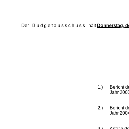
Der B u d g e t a u s s c h u s s hält
Donnerstag, d
1.)
Bericht 
Jahr 200
2.)
Bericht 
Jahr 200
3.)
Antrag de