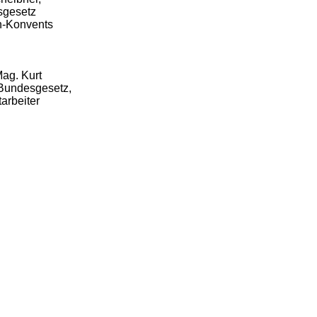
sgesetz
ch-Konvents
ag. Kurt
 Bundesgesetz,
arbeiter