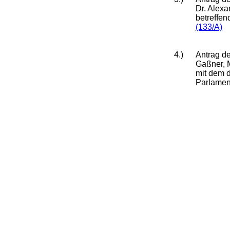
Dr. Alexa
betreffen
(133/A)
4.)
Antrag de
Gaßner, M
mit dem d
Parlament