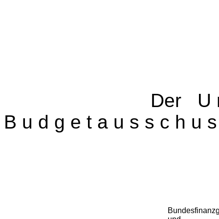
Der U n t e 
B u d g e t a u s s c h u
Bundesfinanzg