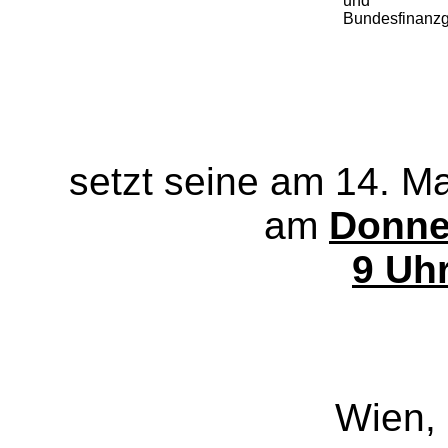
und
Bundesfinanzg
setzt seine am 14. M
am
Donne
9 Uh
Wien,