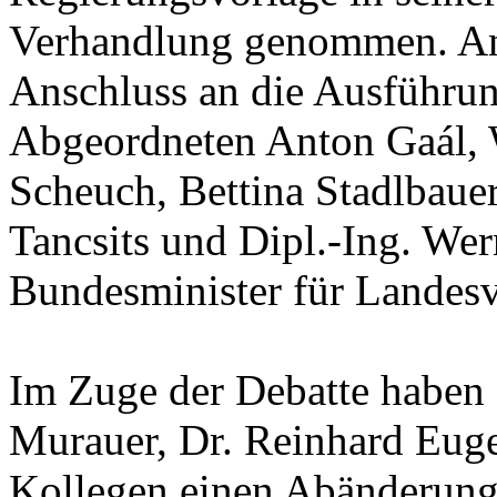
Verhandlung genommen. An d
Anschluss an die Ausführung
Abgeordneten Anton
Gaál
,
Scheuch
, Bettina
Stadlbaue
Tancsits
und Dipl.-Ing. We
Bundesminister für Landes
Im Zuge der Debatte haben
Murauer
, Dr. Reinhard Eu
Kollegen einen Abänderungs