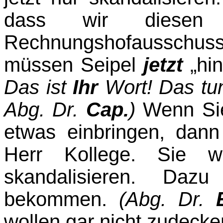
dass wir diesen R
Rechnungshofausschus
müssen Seipel
jetzt
„hin
Das ist
Ihr
Wort! Das tun
Abg. Dr.
Cap.
)
Wenn Sie
etwas einbringen, dan
Herr Kollege. Sie wo
skandalisieren. Da
bekommen.
(Abg. Dr.
wollen gar nicht zudecke