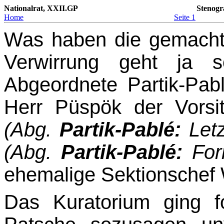
Nationalrat, XXII.GP
Stenogr
Home
Seite 1
Was haben die gemacht? 
Verwirrung geht ja 
Abgeordnete Partik-Pab
Herr Püspök der Vorsi
(Abg.
Partik-Pablé:
Letz
(Abg.
Partik-Pablé:
Form
ehemalige Sektionschef W
Das Kuratorium ging f