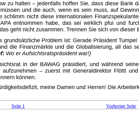
ow zu halten – jedenfalls hoffen Sie, dass diese Bank d
 müssen und die auch, wenn es sein muss, auf Gewinn
 schlimm nicht diese internationalen Finanz­spekulant
r APA entnommen habe, das sei wirklich pfui und fur
 das geht nicht zusammen. Trennen Sie sich von dieser 
das grundsätzliche Problem ist: Gerade Präsident Tumpel
und die Finanzmärkte und die Glo­balisierung, all das 
f:
Wo er Aufsichtsratspräsident war!)
ichtsrat in der BAWAG präsidiert, und während seine
 aufzunehmen – zuerst mit General­direktor Flöttl un
rinnern können.
digkeitsdefizit, meine Damen und Herren! Die Arbeiterk
Seite 1
Vorherige Seite