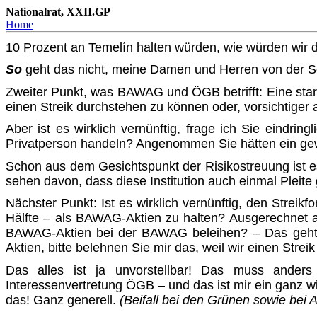
Nationalrat, XXII.GP
Home
10 Prozent an Temelín halten würden, wie würden wir
So
geht das nicht, meine Damen und Herren von der S
Zweiter Punkt, was BAWAG und ÖGB betrifft: Eine starke
einen Streik durchstehen zu können oder, vorsichtiger
Aber ist es wirklich vernünftig, frage ich Sie eindri
Privat­person handeln? Angenommen Sie hätten ein gew
Schon aus dem Gesichtspunkt der Risikostreuung ist e
sehen davon, dass diese Institution auch einmal Pleite 
Nächster Punkt: Ist es wirklich vernünftig, den Strei
Hälfte – als BAWAG-Aktien zu halten? Ausgerechnet al
BAWAG-Aktien bei der BAWAG beleihen? – Das geht d
Aktien, bitte belehnen Sie mir das, weil wir einen Strei
Das alles ist ja unvorstellbar! Das muss anders
Interessenvertretung ÖGB – und das ist mir ein ganz w
das! Ganz generell.
(Beifall bei den Grünen sowie bei 