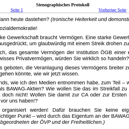
Stenographisches Protokoll
Seite 1
Vorherige Seite
 dann heute dastehen?
(Ironische Heiterkeit und demonstr
ozialdemokratie!
 Gewerkschaft braucht Ver­mögen. Eine starke Gewerksch
 ausgedrückt, um glaubwürdig mit einem Streik drohen z
nglich, das gesamte Vermögen der Institution ÖGB einer
isses Privatvermögen, würden Sie wirklich so handeln?
s geboten, die Veranlagung dieses Vermögens breiter z
gehen könnte, wie wir jetzt wissen.
kfonds, wie ich den Medien entnommen habe, zum Teil – 
s BAWAG-Aktien? Wie wollen Sie das im Streikfall zu l
och nicht! Wollen Sie damit zur CA oder zur Erste
k vor uns haben!?
 organisiert werden! Dafür brauchen Sie keine ei
ichtiger Punkt – wird durch das Eigentum an der BAWAG e
Abgeordneten der ÖVP und der Freiheitlichen.)