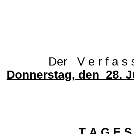
Der V e r f a s s u n
Donnerstag, den 28.
J
T A G E S