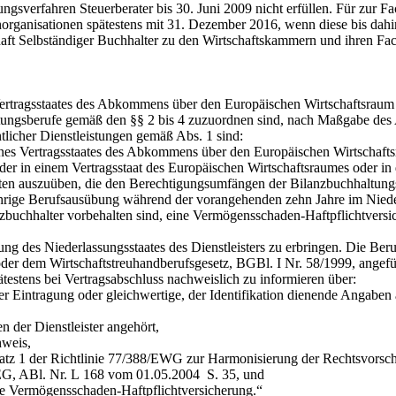
gsverfahren Steuerberater bis 30. Juni 2009 nicht erfüllen. Für zur F
rganisationen spätestens mit 31. Dezember 2016, wenn diese bis dahin 
haft Selbständiger Buchhalter zu den Wirtschaftskammern und ihren Fa
 Vertragsstaates des Abkommens über den Europäischen Wirtschaftsraum 
tungsberufe gemäß den §§ 2 bis 4 zuzuordnen sind, nach Maßgabe des 
licher Dienstleistungen gemäß Abs. 1 sind:
es Vertragsstaates des Abkommens über den Europäischen Wirtschafts
 in einem Vertragsstaat des Europäischen Wirtschaftsraumes oder in 
n auszuüben, die den Berechtigungsumfängen der Bilanzbuchhaltungsb
ijährige Berufsausübung während der vorangehenden zehn Jahre im Niede
hhalter vorbehalten sind, eine Vermögensschaden-Haftpflichtversich
ng des Niederlassungsstaates des Dienstleisters zu erbringen. Die Ber
der dem Wirtschaftstreuhandberufsgesetz, BGBl. I Nr. 58/1999, angef
pätestens bei Vertragsabschluss nachweislich zu informieren über:
Eintragung oder gleichwertige, der Identifikation dienende Angaben 
er Dienstleister angehört,
weis,
1 der Richtlinie 77/388/EWG zur Harmonisierung der Rechtsvorschrif
/EG, ABl. Nr. L 168 vom 01.05.2004 S. 35, und
 Vermögensschaden-Haftpflichtversicherung.“