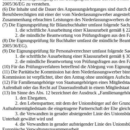
2005/36/EG zu verstehen.
(6) Die Inhalte und die Dauer des Anpassungslehrganges sind durch 
Berufsberechtigten mit einer der vom Niederlassungswerber angestreb
Zusammenhang erbrachten Leistungen des Niederlassungswerbers der
(7) Die Eignungsprüfung für Bilanzbuchhalter umfasst folgende Sachge
1. die schriftliche Ausarbeitung einer Klausurarbeit gemäß § 22 
2. die mündliche Beantwortung von Prüfungsfragen aus den Fachg
(8) Die Eignungsprüfung für Buchhalter umfasst die mündliche Beantw
2005/36/EG).
(9) Die Eignungsprüfung für Personalverrechner umfasst folgende Sach
1. die schriftliche Ausarbeitung einer Klausurarbeit gemäß § 30 
2. die mündliche Beantwortung von Prüfungsfragen aus den Fach
(10) Für das Prüfungsverfahren betreffend die Ablegung von Eignung
(11) Die Paritätische Kommission hat dem Niederlassungswerber binne
Kommission ist verpflichtet, über den Antrag ohne unnötigen Aufschu
(12) Für Familienangehörige von Staatsangehörigen eines Mitgliedst
Aufenthalt oder das Recht auf Daueraufenthalt in einem Mitgliedstaat 
(13) Im Sinne des Abs. 12 bezeichnet der Ausdruck „Familienangehör
1. den Ehegatten,
2. den Lebenspartner, mit dem der Unionsbürger auf der Grundlage d
Aufnahmemitgliedstaats die eingetragene Partnerschaft der Ehe gleich
3. die Verwandten in gerader absteigender Linie des Unionsbürger
Unterhalt gewährt wird und
4. die Verwandten in gerader aufsteigender Linie des Unionsbürge
Europäische Verwaltungszusammenarbeit