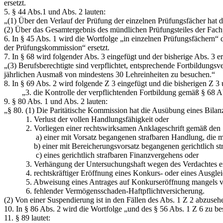
ersetzt.
5. § 44 Abs.1 und Abs. 2 lauten:
„(1) Über den Verlauf der Prüfung der einzelnen Prüfungsfächer hat 
(2) Über das Gesamtergebnis des mündlichen Prüfungsteiles der Fach
6. In § 45 Abs. 1 wird die Wortfolge
„in einzelnen Prüfungsfächern“
d
der Prüfungskommission“
ersetzt.
7. In § 68 wird folgender Abs. 3 eingefügt und der bisherige Abs. 3 e
„(3) Berufsberechtigte sind verpflichtet, entsprechende Fortbildungs
jährlichen Ausmaß von mindestens 30 Lehreinheiten zu besuchen.“
8. In § 69 Abs. 2 wird folgende Z 3 eingefügt und die bisherigen Z 
„3. die Kontrolle der verpflichtenden Fortbildung gemäß § 68 Ab
9. § 80 Abs. 1 und Abs. 2 lauten:
„
§ 80.
(1) Die Paritätische Kommission hat die Ausübung eines Bilan
1. Verlust der vollen Handlungsfähigkeit oder
2. Vorliegen einer rechtswirksamen Anklageschrift gemäß den §§ 
a) einer mit Vorsatz begangenen strafbaren Handlung, die mit meh
b) einer mit Bereicherungsvorsatz begangenen gerichtlich str
c) eines gerichtlich strafbaren Finanzvergehens oder
3. Verhängung der Untersuchungshaft wegen des Verdachtes einer 
4. rechtskräftiger Eröffnung eines Konkurs- oder eines Ausgleic
5. Abweisung eines Antrages auf Konkurseröffnung mangels vora
6. fehlender Vermögensschaden-Haftpflichtversicherung.
(2) Von einer Suspendierung ist in den Fällen des Abs. 1 Z 2 abzuse
10. In § 86 Abs. 2 wird die Wortfolge
„und des § 56 Abs. 1 Z 6 zu bes
11. § 89 lautet: