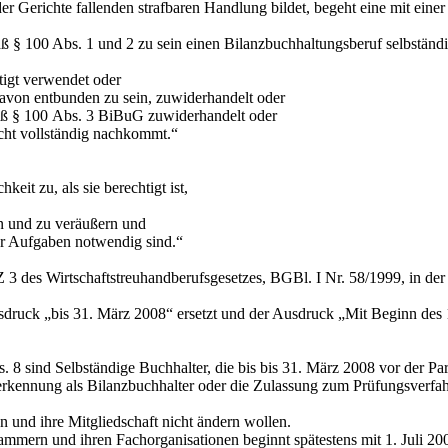
der Gerichte fallenden strafbaren Handlung bildet, begeht eine mit ein
100 Abs. 1 und 2 zu sein einen Bilanzbuchhaltungsberuf selbständig a
gt verwendet oder
on entbunden zu sein, zuwiderhandelt oder
 § 100 Abs. 3 BiBuG zuwiderhandelt oder
ht vollständig nachkommt.“
it zu, als sie berechtigt ist,
und zu veräußern und
 Aufgaben notwendig sind.“
 Z 3 des Wirtschaftstreuhandberufsgesetzes, BGBl. I Nr. 58/1999, in 
sdruck
„bis 31. März 2008“
ersetzt und der Ausdruck
„Mit Beginn des 
8 sind Selbständige Buchhalter, die bis
bis 31. März 2008
vor der Par
ennung als Bilanzbuchhalter oder die Zulassung zum Prüfungsverfahr
nd ihre Mitgliedschaft nicht ändern wollen.
ammern und ihren Fachorganisationen beginnt spätestens mit 1. Juli 200