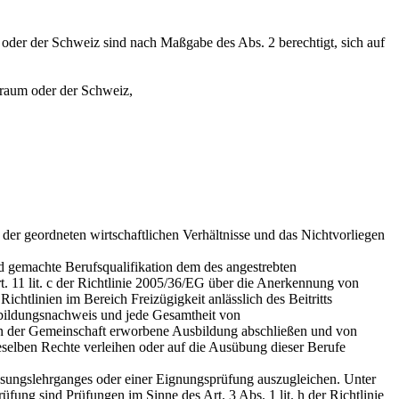
oder der Schweiz sind nach Maßgabe des Abs. 2 berechtigt, sich auf
raum oder der Schweiz,
r geordneten wirtschaftlichen Verhältnisse und das Nichtvorliegen
end gemachte Berufsqualifikation dem des angestrebten
t. 11 lit. c der Richtlinie 2005/36/EG über die Anerkennung von
htlinien im Bereich Freizügigkeit anlässlich des Beitritts
bildungsnachweis und jede Gesamtheit von
ne in der Gemeinschaft erworbene Ausbildung abschließen und von
selben Rechte verleihen oder auf die Ausübung dieser Berufe
assungslehrganges oder einer Eignungsprüfung auszugleichen. Unter
fung sind Prüfungen im Sinne des Art. 3 Abs. 1 lit. h der Richtlinie