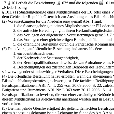
17. § 101 erhält die Bezeichnung
„§103“
und die folgenden §§ 101 u
„Niederlassung
§ 101.
(1) Staatsangehörige eines Mitgliedstaates der EU oder eines
dem Gebiet der Republik Österreich zur Ausübung eines Bilanzbuchha
(2) Voraussetzungen für die Niederlassung gemäß Abs. 1 sind:
1. die Staatsangehörigkeit eines Mitgliedstaates der EU oder ein
2. die aufrechte Berechtigung in ihrem Herkunftsmitgliedsstaat 
3. das Vorliegen der allgemeinen Voraussetzungen gemäß § 7 A
4. das Vorliegen einer gleichwertigen Berufsqualifikation und
5. die öffentliche Bestellung durch die Paritätische Kommissio
(3) Dem Antrag auf öffentliche Bestellung sind anzuschließen:
1. ein Identitätsnachweis,
2. der Nachweis der Staatsangehörigkeit,
3. der Berufsqualifikationsnachweis, der zur Aufnahme eines Bil
4. Bescheinigungen der zuständigen Behörden des Herkunftsmitglied
schwerwiegender standeswidriger Verhalten. Diese Bescheinigungen dür
(4) Die öffentliche Bestellung hat zu erfolgen, wenn die allgemeinen
Bilanzbuchhaltungsberufes gleichwertig ist. Die fachliche Befähigun
Berufsqualifikationen, ABl. Nr. L 255 vom 30.09.2005 S. 22, zuletzt 
Bulgariens und Rumäniens, ABl. Nr. L 363 vom 20.12.2006, S. 141 
Berufsqualifikationsnachweisen, die von einer zuständigen Behörde in
diesem Mitgliedstaat als gleichwertig anerkannt werden und in Bezu
vorbereiten.
(5) Die mangelnde Gleichwertigkeit der geltend gemachten Berufsqual
einem Anpassungslehrgang ist ein Lehrgang im Sinne des Art. 3 Abs. 1 