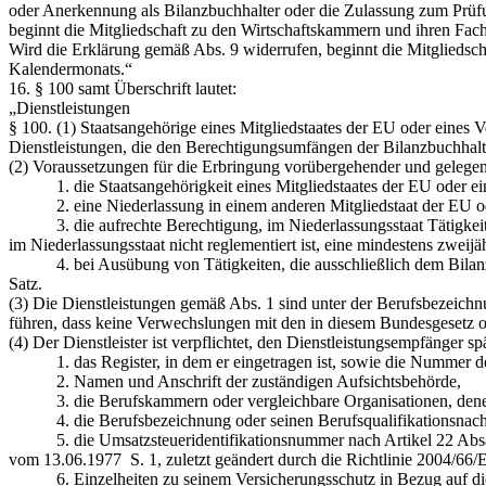
oder Anerkennung als Bilanzbuchhalter oder die Zulassung zum Prüfun
beginnt die Mitgliedschaft zu den Wirtschaftskammern und ihren Facho
Wird die Erklärung gemäß Abs. 9 widerrufen, beginnt die Mitgliedsc
Kalendermonats.“
16. § 100 samt Überschrift lautet:
„Dienstleistungen
§ 100.
(1) Staatsangehörige eines Mitgliedstaates der EU oder eines
Dienstleistungen, die den Berechtigungsumfängen der Bilanzbuchhal
(2) Voraussetzungen für die Erbringung vorübergehender und gelegent
1. die Staatsangehörigkeit eines Mitgliedstaates der EU oder ein
2. eine Niederlassung in einem anderen Mitgliedstaat der EU oder
3. die aufrechte Berechtigung, im Niederlassungsstaat Tätigkeite
im Niederlassungsstaat nicht reglementiert ist, eine mindestens zwe
4. bei Ausübung von Tätigkeiten, die ausschließlich dem Bilanzbuc
Satz.
(3) Die Dienstleistungen gemäß Abs. 1 sind unter der Berufsbezeichnu
führen, dass keine Verwechslungen mit den in diesem Bundesgesetz o
(4) Der Dienstleister ist verpflichtet, den Dienstleistungsempfänger s
1. das Register, in dem er eingetragen ist, sowie die Nummer der 
2. Namen und Anschrift der zuständigen Aufsichtsbehörde,
3. die Berufskammern oder vergleichbare Organisationen, denen d
4. die Berufsbezeichnung oder seinen Berufsqualifikationsnach
5. die Umsatzsteueridentifikationsnummer nach Artikel 22 Absatz 
vom 13.06.1977 S. 1, zuletzt geändert durch die Richtlinie 2004/66
6. Einzelheiten zu seinem Versicherungsschutz in Bezug auf die