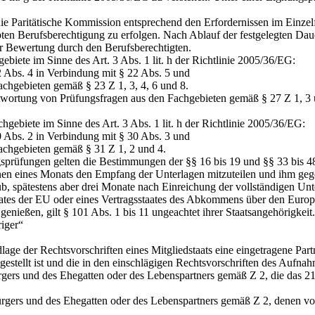
die Paritätische Kommission entsprechend den Erfordernissen im Einze
ten Berufsberechtigung zu erfolgen. Nach Ablauf der festgelegten Dau
 Bewertung durch den Berufsberechtigten.
biete im Sinne des Art. 3 Abs. 1 lit. h der Richtlinie 2005/36/EG:
Abs. 4 in Verbindung mit § 22 Abs. 5 und
ebieten gemäß § 23 Z 1, 3, 4, 6 und 8.
ortung von Prüfungsfragen aus den Fachgebieten gemäß § 27 Z 1, 3 und 
gebiete im Sinne des Art. 3 Abs. 1 lit. h der Richtlinie 2005/36/EG:
Abs. 2 in Verbindung mit § 30 Abs. 3 und
gebieten gemäß § 31 Z 1, 2 und 4.
sprüfungen gelten die Bestimmungen der §§ 16 bis 19 und §§ 33 bis 4
n eines Monats den Empfang der Unterlagen mitzuteilen und ihm gegebe
b, spätestens aber drei Monate nach Einreichung der vollständigen Un
aates der EU oder eines Vertragsstaates des Abkommens über den Europ
genießen, gilt § 101 Abs. 1 bis 11 ungeachtet ihrer Staatsangehörigkeit.
iger“
er Rechtsvorschriften eines Mitgliedstaats eine eingetragene Partne
gestellt ist und die in den einschlägigen Rechtsvorschriften des Aufna
s und des Ehegatten oder des Lebenspartners gemäß Z 2, die das 21. 
rs und des Ehegatten oder des Lebenspartners gemäß Z 2, denen von