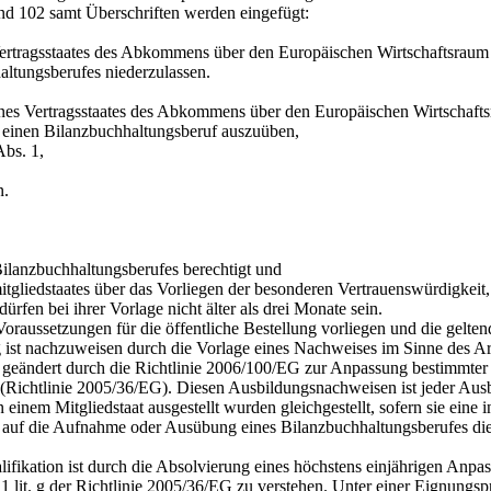
nd 102 samt Überschriften werden eingefügt:
 Vertragsstaates des Abkommens über den Europäischen Wirtschaftsraum 
ltungsberufes niederzulassen.
es Vertragsstaates des Abkommens über den Europäischen Wirtschafts
einen Bilanzbuchhaltungsberuf auszuüben,
bs. 1,
n.
anzbuchhaltungsberufes berechtigt und
staates über das Vorliegen der besonderen Vertrauenswürdigkeit, de
fen bei ihrer Vorlage nicht älter als drei Monate sein.
 Voraussetzungen für die öffentliche Bestellung vorliegen und die gelt
g ist nachzuweisen durch die Vorlage eines Nachweises im Sinne des Ar
geändert durch die Richtlinie 2006/100/EG zur Anpassung bestimmter Ric
(Richtlinie 2005/36/EG). Diesen Ausbildungsnachweisen ist jeder Aus
 einem Mitgliedstaat ausgestellt wurden gleichgestellt, sofern sie ei
g auf die Aufnahme oder Ausübung eines Bilanzbuchhaltungsberufes die
ifikation ist durch die Absolvierung eines höchstens einjährigen Anp
lit. g der Richtlinie 2005/36/EG zu verstehen. Unter einer Eignungsprü