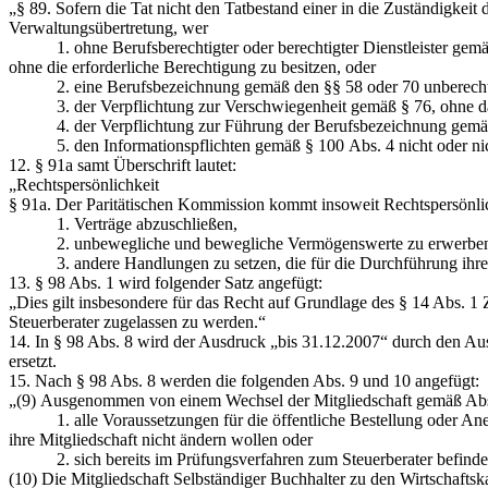
„
§ 89.
Sofern die Tat nicht den Tatbestand einer in die Zuständigkeit 
Verwaltungsübertretung, wer
1. ohne Berufsberechtigter oder berechtigter Dienstleister gemäß § 
ohne die erforderliche Berechtigung zu besitzen, oder
2. eine Berufsbezeichnung gemäß den §§ 58 oder 70 unberechti
3. der Verpflichtung zur Verschwiegenheit gemäß § 76, ohne dav
4. der Verpflichtung zur Führung der Berufsbezeichnung gemäß
5. den Informationspflichten gemäß § 100 Abs. 4 nicht oder nic
12. § 91a samt Überschrift lautet:
„Rechtspersönlichkeit
§ 91a.
Der Paritätischen Kommission kommt insoweit Rechtspersönlichke
1. Verträge abzuschließen,
2. unbewegliche und bewegliche Vermögenswerte zu erwerben 
3. andere Handlungen zu setzen, die für die Durchführung ihrer
13. § 98 Abs. 1 wird folgender Satz angefügt:
„Dies gilt insbesondere für das Recht auf Grundlage des § 14 Abs. 1
Steuerberater zugelassen zu werden.“
14. In § 98 Abs. 8 wird der Ausdruck
„bis 31.12.2007“
durch den Au
ersetzt.
15. Nach § 98 Abs. 8 werden die folgenden Abs. 9 und 10 angefügt:
„(9) Ausgenommen von einem Wechsel der Mitgliedschaft gemäß Abs. 
1. alle Voraussetzungen für die öffentliche Bestellung oder Anerk
ihre Mitgliedschaft nicht ändern wollen oder
2. sich bereits im Prüfungsverfahren zum Steuerberater befinden u
(10) Die Mitgliedschaft Selbständiger Buchhalter zu den Wirtschaftsk