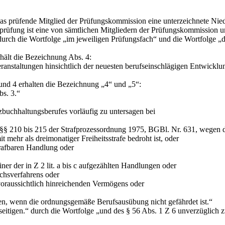
das prüfende Mitglied der Prüfungskommission eine unterzeichnete Nied
prüfung ist eine von sämtlichen Mitgliedern der Prüfungskommission u
urch die Wortfolge
„im jeweiligen Prüfungsfach“
und die Wortfolge
„d
rhält die Bezeichnung Abs. 4:
veranstaltungen hinsichtlich der neuesten berufseinschlägigen Entwick
3 und 4 erhalten die Bezeichnung
„4“ und „5“
:
s. 3.“
zbuchhaltungsberufes vorläufig zu untersagen bei
210 bis 215 der Strafprozessordnung 1975, BGBl. Nr. 631, wegen d
r als dreimonatiger Freiheitsstrafe bedroht ist, oder
afbaren Handlung oder
der in Z 2 lit. a bis c aufgezählten Handlungen oder
hsverfahrens oder
ussichtlich hinreichenden Vermögens oder
hen, wenn die ordnungsgemäße Berufsausübung nicht gefährdet ist.“
eitigen.“
durch die Wortfolge
„und des § 56 Abs. 1 Z 6 unverzüglich z