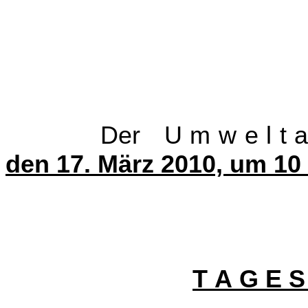
Der U m w e l t a u 
den 17. März 2010, um 10
T A G E S