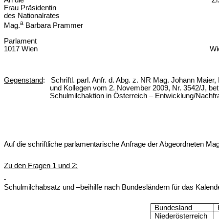
An die Zl. LE.4.2.4/0214 
Frau Präsidentin
des Nationalrates
a
Mag.
Barbara Prammer
Parlament
1017 Wien Wien, am 21. D
Gegenstand
: Schriftl. parl. Anfr. d. Abg. z. NR Mag. Johann Maier,
und Kollegen vom 2. November 2009, Nr. 3542/J, bet
Schulmilchaktion in Österreich – Entwicklung/Nachf
Auf die schriftliche parlamentarische Anfrage der Abgeordneten Mag
Zu den Fragen 1 und 2:
Schulmilchabsatz und –beihilfe nach Bundesländern für das Kalende
Bundesland
Niederösterreich