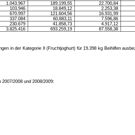
1.043.967
189.199,55
22.700,84
103.946
18.849,12
2.253,38
670.997
121.604,56
16.931,99
337.084
60.883,11
7.596,86
230.679
41.858,73
4.917,12
3.825.416
693.259,19
87.558,38
in der Kategorie II (Fruchtjoghurt) für 19.398 kg Beihilfen ausbezah
n 2007/2008 und 2008/2009: