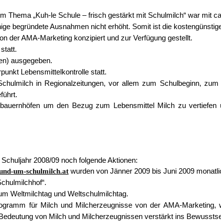
 Thema „Kuh-le Schule – frisch gestärkt mit Schulmilch“ war mit ca
ige begründete Ausnahmen nicht erhöht. Somit ist die kostengünstig
on der AMA-Marketing konzipiert und zur Verfügung gestellt.
statt.
en) ausgegeben.
nkt Lebensmittel­kontrolle statt.
hulmilch in Regional­zeitungen, vor allem zum Schulbeginn, zum
ührt.
bauernhöfen um den Bezug zum Lebensmittel Milch zu vertiefen u
m Schuljahr 2008/09 noch folgende Aktionen:
nd-um-schulmilch.at
wurden von Jänner 2009 bis Juni 2009 monatli
Schulmilchhof“.
um Weltmilchtag und Weltschulmilchtag.
programm für Milch und Milcherzeugnisse von der AMA-Marketing, 
he Bedeutung von Milch und Milcherzeugnissen verstärkt ins Bewussts