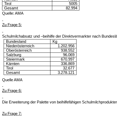
Tirol
5005
Gesamt
82.994
Quelle: AMA
Zu Frage 5:
Schulmilchabsatz und –beihilfe der Direktvermarkter nach Bundeslä
Bundesland
Kg
Niederösterreich
1.202.956
Oberösterreich
938.552
Salzburg
96.069
Steiermark
670.997
Kärnten
336.869
Tirol
32.677
Gesamt
3.278.121
Quelle AMA
Zu Frage 6:
Die Erweiterung der Palette von beihilfefähigen Schulmilchprodukte
Zu Frage 7: