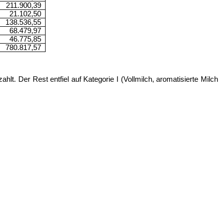
211.900,39
21.102,50
138.536,55
68.479,97
46.775,85
780.817,57
lt. Der Rest entfiel auf Kategorie I (Vollmilch, aromatisierte Milch