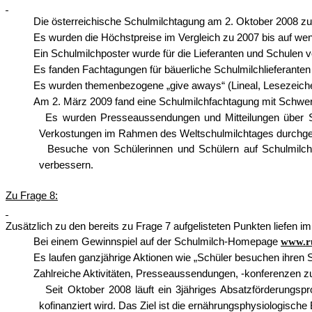
Die österreichische Schulmilchtagung am 2. Oktober 2008 zum
Es wurden die Höchstpreise im Vergleich zu 2007 bis auf wen
Ein Schulmilchposter wurde für die Lieferanten und Schulen v
Es fanden Fachtagungen für bäuerliche Schulmilchlieferanten 
Es wurden themenbezogene „give aways“ (Lineal, Lesezeich
Am 2. März 2009 fand eine Schulmilchfachtagung mit Schwerpu
Es wurden Presseaussendungen und Mitteilungen über Sc
Verkostungen im Rahmen des Weltschulmilchtages durchgef
Besuche von Schülerinnen und Schülern auf Schulmilch
verbessern.
Zu Frage 8:
Zusätzlich zu den bereits zu Frage 7 aufgelisteten Punkten liefen i
Bei einem Gewinnspiel auf der Schulmilch-Homepage
www.ru
Es laufen ganzjährige Aktionen wie „Schüler besuchen ihren 
Zahlreiche Aktivitäten, Presseaussendungen, -konferenzen z
Seit Oktober 2008 läuft ein 3jähriges Absatzförderungs
kofinanziert wird. Das Ziel ist die ernährungsphysiologisc