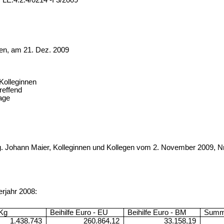
-I 3/2009
ez. 2009
 Kolleginnen
reffend
rage
. Johann Maier, Kolleginnen und Kollegen vom 2. November 2009, Nr. 
rjahr 2008:
Kg
Beihilfe Euro - EU
Beihilfe Euro - BM
Summ
1.438.743
260.864,12
33.158,19