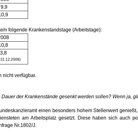
9,9
10,9
e/n folgende Kranken­standstage (Arbeitstage):
2008
10,8
3,8
s 31.12.2008)
 nicht verfügbar.
 Dauer der Kranken­stände gesenkt werden sollen? Wenn ja, gib
 Bundeskanzleramt einen besonders hohem Stellenwert genießt
nsteten am Arbeitsplatz gesetzt. Diese haben sich auch posi
nfrage Nr.1802/J.