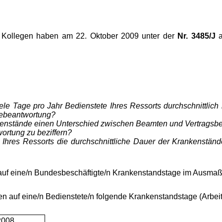
 Kollegen haben am 22. Oktober 2009 unter der
Nr. 3485/J
a
ele Tage pro Jahr Be­dienstete Ihres Ressorts durchschnittlic
gebeantwortung?
nkenstände einen Unter­schied zwischen Beamten und Vertragsbed
ortung zu beziffern?
Ihres Ressorts die durch­schnittliche Dauer der Krankenstän
uf eine/n Bundesbe­schäftigte/n Krankenstandstage im Ausmaß 
n auf eine/n Bediens­tete/n folgende Krankenstandstage (Arbeit
2008