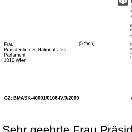
B
S
T
(5-fach)
Frau
F
r
Präsidentin des Nationalrates
w
Parlament
D
1010 Wien
GZ: BMASK-40001/0106-IV/9/2009
Sehr geehrte Frau Präsid