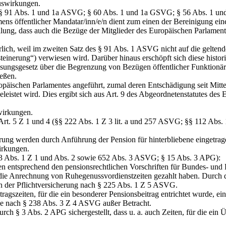
Auswirkungen.
4 (§ 91 Abs. 1 und 1a ASVG; § 60 Abs. 1 und 1a GSVG; § 56 Abs. 1 u
s öffentlicher Mandatar/inn/e/n dient zum einen der Bereinigung eine
llung, dass auch
die Bezüge der Mitglieder des Europäischen Parlamen
ich, weil im zweiten Satz des § 91 Abs. 1 ASVG nicht auf die geltende
teinerung“) verwiesen wird. Darüber hinaus erschöpft sich diese histo
ungsgesetz über die Begrenzung von Bezügen öffentlicher Funktionäre
eßen.
päischen Parlamentes angeführt, zumal deren Entschädigung seit Mitt
eleistet wird. Dies ergibt sich aus Art. 9 des Abgeordnetenstatutes 
swirkungen.
 Art. 5 Z 1 und 4 (§§ 222 Abs. 1 Z 3 lit. a und 257 ASVG; §§ 112 Abs.
rung werden durch Anführung der Pension für hinterbliebene eingetrage
irkungen.
243 Abs. 1 Z 1 und Abs. 2 sowie 652 Abs. 3 ASVG; § 15 Abs. 3 APG):
en entsprechend den pensionsrechtlichen Vorschriften für Bundes- und
r die Anrechnung von Ruhegenussvordienstzeiten gezahlt haben. Durch 
 der Pflichtversicherung nach § 225 Abs. 1 Z 5 ASVG.
agszeiten, für die ein besonderer Pensionsbeitrag entrichtet wurde, ei
ge nach § 238 Abs. 3 Z 4 ASVG außer Betracht.
h § 3 Abs. 2 APG sichergestellt, dass u. a. auch Zeiten, für die ein Ü