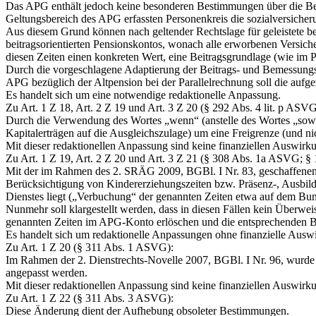
Das APG enthält jedoch keine besonderen Bestimmungen über die Beitr
Geltungsbereich des APG erfassten Personenkreis die sozialversic
Aus diesem Grund können nach geltender Rechtslage für geleistete b
beitragsorientierten Pensionskontos, wonach alle erworbenen Versich
diesen Zeiten einen konkreten Wert, eine Beitragsgrundlage (wie im P
Durch die vorgeschlagene Adaptierung der Beitrags- und Bemessun
APG bezüglich der Altpension bei der Parallelrechnung soll die auf
Es handelt sich um eine notwendige redaktionelle Anpassung.
Zu Art. 1 Z 18, Art. 2 Z 19 und Art. 3 Z 20 (§ 292 Abs. 4 lit. p ASV
Durch die Verwendung des Wortes „wenn“ (anstelle des Wortes „soweit
Kapitalerträgen auf die Ausgleichszulage) um eine Freigrenze (und ni
Mit dieser redaktionellen Anpassung sind keine finanziellen Auswir
Zu Art. 1 Z 19, Art. 2 Z 20 und Art. 3 Z 21 (§ 308 Abs. 1a ASVG;
Mit der im Rahmen des 2. SRÄG 2009, BGBl. I Nr. 83, geschaffenen 
Berücksichtigung von Kindererziehungszeiten bzw. Präsenz-, Ausbildung
Dienstes liegt („Verbuchung“ der genannten Zeiten etwa auf dem Bu
Nunmehr soll klargestellt werden, dass in diesen Fällen kein Überweis
genannten Zeiten im APG‑Konto erlöschen und die entsprechenden Be
Es handelt sich um redaktionelle Anpassungen ohne finanzielle Ausw
Zu Art. 1 Z 20 (§ 311 Abs. 1 ASVG):
Im Rahmen der 2. Dienstrechts-Novelle 2007, BGBl. I Nr. 96, wurde d
angepasst werden.
Mit dieser redaktionellen Anpassung sind keine finanziellen Auswir
Zu Art. 1 Z 22 (§ 311 Abs. 3 ASVG):
Diese Änderung dient der Aufhebung obsoleter Bestimmungen.