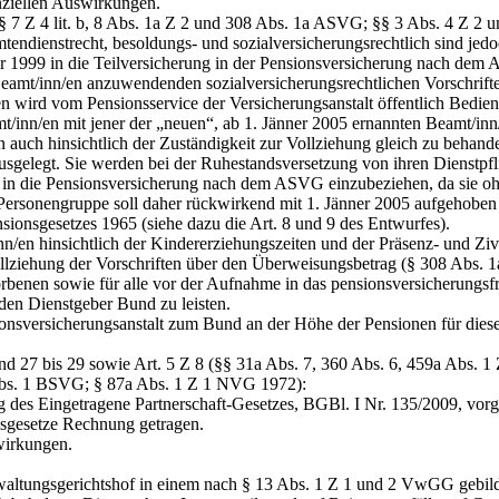
anziellen Auswirkungen.
 (§§ 7 Z 4 lit. b, 8 Abs. 1a Z 2 und 308 Abs. 1a ASVG; §§ 3 Abs. 4 Z
ndienstrecht, besoldungs- und sozialversicherungsrechtlich sind jedoc
r 1999 in die Teilversicherung in der Pensionsversicherung nach de
amt/inn/en anzuwendenden sozialversicherungsrechtlichen Vorschrifte
wird vom Pensionsservice der Versicherungsanstalt öffentlich Bedien
/inn/en mit jener der „neuen“, ab 1. Jänner 2005 ernannten Beamt/inn
 auch hinsichtlich der Zuständigkeit zur Vollziehung gleich zu behande
ausgelegt. Sie werden bei der Ruhestandsversetzung von ihren Dienstp
 in die Pensionsversicherung nach dem ASVG einzubeziehen, da sie o
 Personengruppe soll daher rückwirkend mit 1. Jänner 2005 aufgehoben 
onsgesetzes 1965 (siehe dazu die Art. 8 und 9 des Entwurfes).
n hinsichtlich der Kindererziehungszeiten und der Präsenz- und Zivild
llziehung der Vorschriften über den Überweisungsbetrag (§ 308 Abs.
rbenen sowie für alle vor der Aufnahme in das pensionsversicherungsfr
den Dienstgeber Bund zu leisten.
onsversicherungsanstalt zum Bund an der Höhe der Pensionen für dies
4 und 27 bis 29 sowie Art. 5 Z 8 (§§ 31a Abs. 7, 360 Abs. 6, 459a Abs
Abs. 1 BSVG; § 87a Abs. 1 Z 1 NVG 1972):
des Eingetragene Partnerschaft-Gesetzes, BGBl. I Nr. 135/2009, vor
sgesetze Rechnung getragen.
swirkungen.
altungsgerichtshof in einem nach § 13 Abs. 1 Z 1 und 2 VwGG gebilde