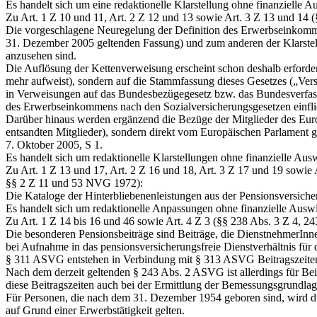
Es handelt sich um eine redaktionelle Klarstellung ohne finanzielle 
Zu Art. 1 Z 10 und 11, Art. 2 Z 12 und 13 sowie Art. 3 Z 13 und 1
Die vorgeschlagene Neuregelung der Definition des Erwerbseinkommen
31. Dezember 2005 geltenden Fassung) und zum anderen der Klarste
anzusehen sind.
Die Auflösung der Kettenverweisung erscheint schon deshalb erforderl
mehr aufweist), sondern auf die Stammfassung dieses Gesetzes („Vers
in Verweisungen auf das Bundesbezügegesetz bzw. das Bundesverfass
des Erwerbseinkommens nach den Sozialversicherungsgesetzen einfli
Darüber hinaus werden ergänzend die Bezüge der Mitglieder des Euro
entsandten Mitglieder), sondern direkt vom Europäischen Parlament g
7. Oktober 2005, S 1.
Es handelt sich um redaktionelle Klarstellungen ohne finanzielle Au
Zu Art. 1 Z 13 und 17, Art. 2 Z 16 und 18, Art. 3 Z 17 und 19 sowie
§§ 2 Z 11 und 53 NVG 1972):
Die Kataloge der Hinterbliebenenleistungen aus der Pensionsversiche
Es handelt sich um redaktionelle Anpassungen ohne finanzielle Ausw
Zu Art. 1 Z 14 bis 16 und 46 sowie Art. 4 Z 3 (§§ 238 Abs. 3 Z 4, 
Die besonderen Pensionsbeiträge sind Beiträge, die DienstnehmerInn
bei Aufnahme in das pensionsversicherungsfreie Dienstverhältnis fü
§ 311 ASVG entstehen in Verbindung mit § 313 ASVG Beitragszeiten
Nach dem derzeit geltenden § 243 Abs. 2 ASVG ist allerdings für Beitr
diese Beitragszeiten auch bei der Ermittlung der Bemessungsgrundla
Für Personen, die nach dem 31. Dezember 1954 geboren sind, wird durc
auf Grund einer Erwerbstätigkeit gelten.