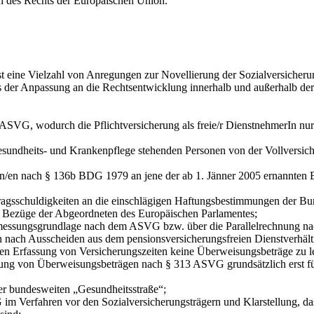
h des Rechts der Europäischen Union.
 eine Vielzahl von Anregungen zur Novellierung der Sozialversicherun
s der Anpassung an die Rechtsentwicklung innerhalb und außerhalb der S
G, wodurch die Pflichtversicherung als freie/r DienstnehmerIn nur da
heits- und Krankenpflege stehenden Personen von der Vollversich
n nach § 136b BDG 1979 an jene der ab 1. Jänner 2005 ernannten Be
schuldigkeiten an die einschlägigen Haftungsbestimmungen der B
züge der Abgeordneten des Europäischen Parlamentes;
sungsgrundlage nach dem ASVG bzw. über die Parallelrechnung na
 nach Ausscheiden aus dem pensionsversicherungsfreien Dienstverhält
Erfassung von Versicherungszeiten keine Überweisungsbeträge zu lei
 von Überweisungsbeträgen nach § 313 ASVG grundsätzlich erst fünf
 bundesweiten „Gesundheitsstraße“;
rfahren vor den Sozialversicherungsträgern und Klarstellung, dass