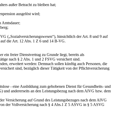
ers außer Betracht zu bleiben hat;
npension ausgelöst wird;
n Amtsdauer;
berg;
B‑VG („Sozialversicherungswesen“), hinsichtlich der Art. 8 und 9 auf
e auf die Art. 12 Abs. 1 Z 6 und 14 B‑VG.
in freier Dienstvertrag zu Grunde liegt, bereits als
ätige nach § 2 Abs. 1 und 2 FSVG versichert sind.
ünden, erweitert werden: Demnach sollen künftig auch Personen, die
rsichert sind, bezüglich dieser Tätigkeit von der Pflichtversicherung
tslose - eine Ausbildung zum gehobenen Dienst für Gesundheits- und
ASVG) und andererseits an den Leistungsbezug nach dem AlVG bzw. dem
es der Versicherung auf Grund des Leistungsbezuges nach dem AlVG
 von der Vollversicherung nach § 4 Abs.1 Z 5 ASVG in § 5 ASVG