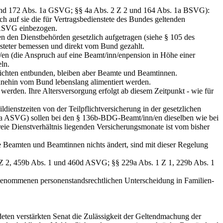
 2 und 172 Abs. 1a GSVG; §§ 4a Abs. 2 Z 2 und 164 Abs. 1a BSVG):
h auf sie die für Vertragsbedienstete des Bundes geltenden
m ASVG einbezogen.
n den Dienstbehörden gesetzlich aufgetragen (siehe § 105 des
steter bemessen und direkt vom Bund gezahlt.
/en (die Anspruch auf eine Beamt/inn/enpension in Höhe einer
ln.
flichten entbunden, bleiben aber Beamte und Beamtinnen.
hnehin vom Bund lebenslang alimentiert werden.
werden. Ihre Altersversorgung erfolgt ab diesem Zeitpunkt - wie für
ienstzeiten von der Teilpflichtversicherung in der gesetzlichen
 1a ASVG) sollen bei den § 136b-BDG-Beamt/inn/en dieselben wie bei
eie Dienstverhältnis liegenden Versicherungsmonate ist vom bisher
e Beamten und Beamtinnen nichts ändert, sind mit dieser Regelung
. 1 Z 2, 459b Abs. 1 und 460d ASVG; §§ 229a Abs. 1 Z 1, 229b Abs. 1
genommenen personenstandsrechtlichen Unterscheidung in Familien-
ten verstärkten Senat die Zulässigkeit der Geltendmachung der