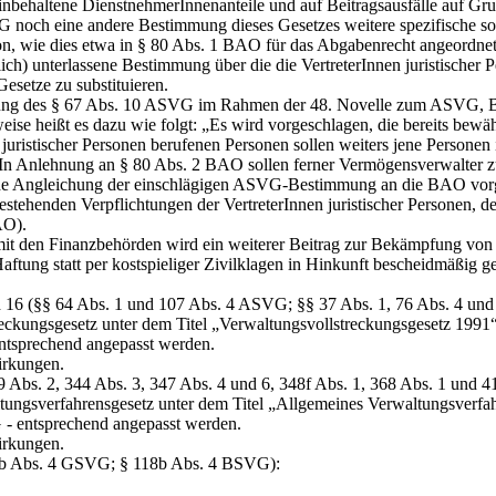
nbehaltene DienstnehmerInnenanteile und auf Beitragsausfälle auf Gru
G noch eine andere Bestimmung dieses Gesetzes weitere spezifische so
son, wie dies etwa in § 80 Abs. 1 BAO für das Abgabenrecht angeordnet i
h) unterlassene Bestimmung über die die VertreterInnen juristischer 
esetze zu substituieren.
erung des § 67 Abs. 10 ASVG im Rahmen der 48. Novelle zum ASVG, B
se heißt es dazu wie folgt: „Es wird vorgeschlagen, die bereits bewä
ristischer Personen berufenen Personen sollen weiters jene Personen
 In Anlehnung an § 80 Abs. 2 BAO sollen ferner Vermögensverwalter zu
nde Angleichung der einschlägigen ASVG-Bestimmung an die BAO vo
stehenden Verpflichtungen der VertreterInnen juristischer Personen, de
AO).
it den Finanzbehörden wird ein weiterer Beitrag zur Bekämpfung von B
aftung statt per kostspieliger Zivilklagen in Hinkunft bescheidmäßig g
 und 16 (§§ 64 Abs. 1 und 107 Abs. 4 ASVG; §§ 37 Abs. 1, 76 Abs. 4 u
ungsgesetz unter dem Titel „Verwaltungsvollstreckungsgesetz 1991“ w
entsprechend angepasst werden.
irkungen.
§§ 69 Abs. 2, 344 Abs. 3, 347 Abs. 4 und 6, 348f Abs. 1, 368 Abs. 1 
sverfahrensgesetz unter dem Titel „Allgemeines Verwaltungsverfahre
 - entsprechend angepasst werden.
irkungen.
127b Abs. 4 GSVG; § 118b Abs. 4 BSVG):