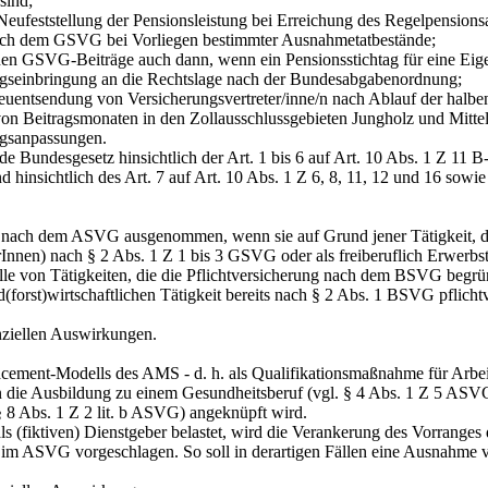
sind;
feststellung der Pensionsleistung bei Erreichung des Regelpensionsalt
h dem GSVG bei Vorliegen bestimmter Ausnahmetatbestände;
 GSVG-Beiträge auch dann, wenn ein Pensionsstichtag für eine Eige
seinbringung an die Rechtslage nach der Bundesabgabenordnung;
tsendung von Versicherungsvertreter/inne/n nach Ablauf der halbe
n Beitragsmonaten in den Zollausschlussgebieten Jungholz und Mittel
gsanpassungen.
de Bundesgesetz hinsichtlich der Art. 1 bis 6 auf Art. 10 Abs. 1 Z 11 
hinsichtlich des Art. 7 auf Art. 10 Abs. 1 Z 6, 8, 11, 12 und 16 sowi
nach dem ASVG ausgenommen, wenn sie auf Grund jener Tätigkeit, der e
Innen) nach § 2 Abs. 1 Z 1 bis 3 GSVG oder als freiberuflich Erwerbst
Fälle von Tätigkeiten, die die Pflichtversicherung nach dem BSVG begr
(forst)wirtschaftlichen Tätigkeit bereits nach § 2 Abs. 1 BSVG pflichtve
anziellen Auswirkungen.
acement‑Modells des AMS - d. h. als Qualifikationsmaßnahme für Arbei
s an die Ausbildung zu einem Gesundheitsberuf (vgl. § 4 Abs. 1 Z 5 
8 Abs. 1 Z 2 lit. b ASVG) angeknüpft wird.
s (fiktiven) Dienstgeber belastet, wird die Verankerung des Vorrang
 im ASVG vorgeschlagen. So soll in derartigen Fällen eine Ausnahme