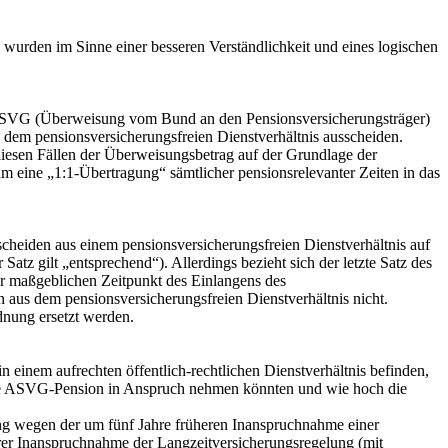
urden im Sinne einer besseren Verständlichkeit und eines logischen
 ASVG (Überweisung vom Bund an den Pensionsversicherungsträger)
dem pensionsversicherungsfreien Dienstverhältnis ausscheiden.
diesen Fällen der Überweisungsbetrag auf der Grundlage der
m eine „1:1‑Übertragung“ sämtlicher pensionsrelevanter Zeiten in das
cheiden aus einem pensionsversicherungsfreien Dienstverhältnis auf
Satz gilt „entsprechend“). Allerdings bezieht sich der letzte Satz des
für maßgeblichen Zeitpunkt des Einlangens des
aus dem pensionsversicherungsfreien Dienstverhältnis nicht.
dnung ersetzt werden.
 einem aufrechten öffentlich‑rechtlichen Dienstverhältnis befinden,
eine ASVG‑Pension in Anspruch nehmen könnten und wie hoch die
ung wegen der um fünf Jahre früheren Inanspruchnahme einer
erer Inanspruchnahme der Langzeitversicherungsregelung (mit