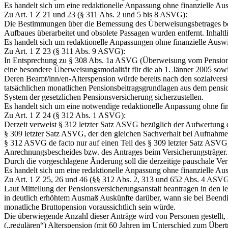
Es handelt sich um eine redaktionelle Anpassung ohne finanzielle A
Zu Art. 1 Z 21 und 23 (§ 311 Abs. 2 und 5 bis 8 ASVG):
Die Bestimmungen über die Bemessung des Überweisungsbetrages bei A
Aufbaues überarbeitet und obsolete Passagen wurden entfernt. Inhaltli
Es handelt sich um redaktionelle Anpassungen ohne finanzielle Ausw
Zu Art. 1 Z 23 (§ 311 Abs. 9 ASVG):
In Entsprechung zu § 308 Abs. 1a ASVG (Überweisung vom Pensionsv
eine besondere Überweisungsmodalität für die ab 1. Jänner 2005 sow
Deren Beamt/inn/en-Alterspension würde bereits nach den sozialvers
tatsächlichen monatlichen Pensionsbeitragsgrundlagen aus dem pensio
System der gesetzlichen Pensionsversicherung sicherzustellen.
Es handelt sich um eine notwendige redaktionelle Anpassung ohne fi
Zu Art. 1 Z 24 (§ 312 Abs. 1 ASVG):
Derzeit verweist § 312 letzter Satz ASVG bezüglich der Aufwertung 
§ 309 letzter Satz ASVG, der den gleichen Sachverhalt bei Aufnahme in 
§ 312 ASVG de facto nur auf einen Teil des § 309 letzter Satz ASVG,
Anrechnungsbescheides bzw. des Antrages beim Versicherungsträger. 
Durch die vorgeschlagene Änderung soll die derzeitige pauschale Ver
Es handelt sich um eine redaktionelle Anpassung ohne finanzielle A
Zu Art. 1 Z 25, 26 und 46 (§§ 312 Abs. 2, 313 und 652 Abs. 4 ASVG
Laut Mitteilung der Pensionsversicherungsanstalt beantragen in den l
in deutlich erhöhtem Ausmaß Auskünfte darüber, wann sie bei Beend
monatliche Bruttopension voraussichtlich sein würde.
Die überwiegende Anzahl dieser Anträge wird von Personen gestellt, 
(„regulären“) Alterspension (mit 60 Jahren im Unterschied zum Über