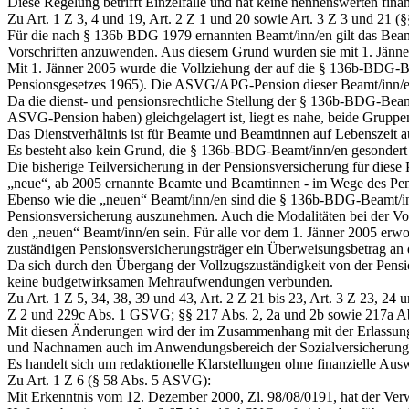
Diese Regelung betrifft Einzelfälle und hat keine nennenswerten fin
Zu Art. 1 Z 3, 4 und 19, Art. 2 Z 1 und 20 sowie Art. 3 Z 3 und 21
Für die nach § 136b BDG 1979 ernannten Beamt/inn/en gilt das Beamte
Vorschriften anzuwenden. Aus diesem Grund wurden sie mit 1. Jänne
Mit 1. Jänner 2005 wurde die Vollziehung der auf die § 136b-BDG-Be
Pensionsgesetzes 1965). Die ASVG/APG-Pension dieser Beamt/inn/en 
Da die dienst- und pensionsrechtliche Stellung der § 136b-BDG-Beamt
ASVG-Pension haben) gleichgelagert ist, liegt es nahe, beide Gruppen
Das Dienstverhältnis ist für Beamte und Beamtinnen auf Lebenszeit 
Es besteht also kein Grund, die § 136b-BDG-Beamt/inn/en gesondert
Die bisherige Teilversicherung in der Pensionsversicherung für diese
„neue“, ab 2005 ernannte Beamte und Beamtinnen - im Wege des Pensi
Ebenso wie die „neuen“ Beamt/inn/en sind die § 136b-BDG-Beamt/inn/e
Pensionsversicherung auszunehmen. Auch die Modalitäten bei der Vo
den „neuen“ Beamt/inn/en sein. Für alle vor dem 1. Jänner 2005 erwo
zuständigen Pensionsversicherungsträger ein Überweisungsbetrag an 
Da sich durch den Übergang der Vollzugszuständigkeit von der Pensi
keine budgetwirksamen Mehraufwendungen verbunden.
Zu Art. 1 Z 5, 34, 38, 39 und 43, Art. 2 Z 21 bis 23, Art. 3 Z 23, 2
Z 2 und 229c Abs. 1 GSVG; §§ 217 Abs. 2, 2a und 2b sowie 217a 
Mit diesen Änderungen wird der im Zusammenhang mit der Erlassung 
und Nachnamen auch im Anwendungsbereich der Sozialversicherung
Es handelt sich um redaktionelle Klarstellungen ohne finanzielle Au
Zu Art. 1 Z 6 (§ 58 Abs. 5 ASVG):
Mit Erkenntnis vom 12. Dezember 2000, Zl. 98/08/0191, hat der Verw