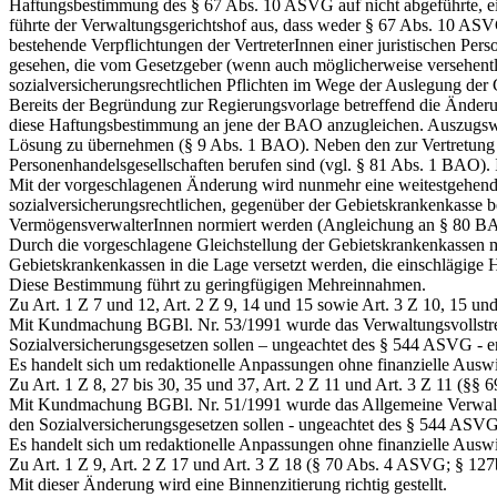
Haftungsbestimmung des § 67 Abs. 10 ASVG auf nicht abgeführte, ei
führte der Verwaltungsgerichtshof aus, dass weder § 67 Abs. 10 ASV
bestehende Verpflichtungen der VertreterInnen einer juristischen Per
gesehen, die vom Gesetzgeber (wenn auch möglicherweise versehentlic
sozialversicherungsrechtlichen Pflichten im Wege der Auslegung der G
Bereits der Begründung zur Regierungsvorlage betreffend die Änd
diese Haftungsbestimmung an jene der BAO anzugleichen. Auszugswei
Lösung zu übernehmen (§ 9 Abs. 1 BAO). Neben den zur Vertretung ju
Personenhandelsgesellschaften berufen sind (vgl. § 81 Abs. 1 BAO).
Mit der vorgeschlagenen Änderung wird nunmehr eine weitestgehe
sozialversicherungsrechtlichen, gegenüber der Gebietskrankenkasse be
VermögensverwalterInnen normiert werden (Angleichung an § 80 B
Durch die vorgeschlagene Gleichstellung der Gebietskrankenkassen m
Gebietskrankenkassen in die Lage versetzt werden, die einschlägige H
Diese Bestimmung führt zu geringfügigen Mehreinnahmen.
Zu Art. 1 Z 7 und 12, Art. 2 Z 9, 14 und 15 sowie Art. 3 Z 10, 15
Mit Kundmachung BGBl. Nr. 53/1991 wurde das Verwaltungsvollstreck
Sozialversicherungsgesetzen sollen – ungeachtet des § 544 ASVG - 
Es handelt sich um redaktionelle Anpassungen ohne finanzielle Ausw
Zu Art. 1 Z 8, 27 bis 30, 35 und 37, Art. 2 Z 11 und Art. 3 Z 11 (
Mit Kundmachung BGBl. Nr. 51/1991 wurde das Allgemeine Verwaltung
den Sozialversicherungsgesetzen sollen - ungeachtet des § 544 ASVG
Es handelt sich um redaktionelle Anpassungen ohne finanzielle Ausw
Zu Art. 1 Z 9, Art. 2 Z 17 und Art. 3 Z 18 (§ 70 Abs. 4 ASVG; § 
Mit dieser Änderung wird eine Binnenzitierung richtig gestellt.