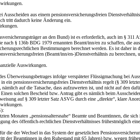
uswirkungen.
usscheiden aus einem pensionsversicherungsfreien Dienstverhältnis w
ch tritt dadurch keine Änderung ein.
irkungen.
ersicherungsträger an den Bund) ist es erforderlich, auch im § 311
ie nach § 136b BDG 1979 ernannten Beamt/inn/en zu schaffen, die aus 
icherungsrechtlichen Bestimmungen berechnet werden. Es ist daher in 
nsversicherungsfreien (Beamt/inn/en-)Dienstverhältnis zu berechnen, u
nanzielle Auswirkungen.
des Überweisungsbetrages infolge verspäteter Flüssigmachung bei Auss
ein pensionsversicherungsfreies Dienstverhältnis regelt (§ 309 letzter 
 nämlich auf die Tatsache, dass aufzuwerten ist, und nicht auf den da
Einen solchen Bescheid bzw. Antrag gibt es nämlich beim Ausscheiden 
weisung auf § 309 letzter Satz ASVG durch eine „direkte“, klare Anor
uswirkungen.
):
etzten Monaten „pensionsaltersnahe“ Beamte und Beamtinnen, die sich in
igung des öffentlich‑rechtlichen Dienstverhältnisses frühestmöglich 
für die der Wechsel in das System der gesetzlichen Pensionsversicher
tritt der Beamtinnen in den Ruhestand mit 65 Jahren) bzw. wegen früh