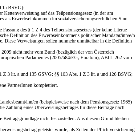
nd 1a BSVG):
r Kettenverweisung auf das Teilpensionsgesetz (in der am
tes
als Erwerbseinkommen im sozialversicherungsrechtlichen Sinn
 Fassung des § 1 Z 4 des Teilpensionsgesetzes (der keine Literae
rische Definition des Erwerbseinkommens politischer Mandatar/inn/e/n
. Diese Verweisungen sollen nunmehr unmittelbar in die Definition
e 2009 nicht mehr vom Bund (bezüglich der von Österreich
des Europäischen Parlamentes (2005/684/EG, Euratom), ABl L 262 vom
 1 Z 3 lit. a und 135 GSVG; §§ 103 Abs. 1 Z 3 lit. a und 126 BSVG;
ne PartnerInnen komplettiert.
 Landesbeamt/inn/en (beispielsweise nach dem Pensionsgesetz 1965)
die Zahlung eines Überweisungsbetrages für diese Beiträge nach
ne Beitragsgrundlage nicht festzustellen. Aus diesem Grund bleiben
berweisungsbetrag geleistet wurde, als Zeiten der Pflichtversicherung