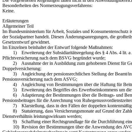
Die vorgesehenen Regelungen fallen nicht in den Anwendungsbereic
Besonderheiten des Normerzeugungsverfahrens:
Keine.
Erläuterungen
Allgemeiner Teil
Im Bundesministerium für Arbeit, Soziales und Konsumentenschutz ist
der Sozialpartner handelt. Diesen Änderungsanregungen, die großteil
Gesetzentwurf gewidmet.
Im Einzelnen beinhaltet der Entwurf folgende Maßnahmen:
1) Erweiterung der Subsidiaritätsregelung des § 4 Abs. 4 lit. a ASV
Pflichtversicherung nach dem BSVG begründet wurde;
2) Ausnahme der in Ausbildung zum gehobenen Dienst für Gesund
Doppelversicherung;
3) Angleichung der pensionsrechtlichen Stellung der Beamt/inn/e
Pensionsversicherung nach dem ASVG;
4) Angleichung von Bestimmungen über die Haftung für Beitrags
5) Erweiterung des Begriffes des Erwerbseinkommens um die Be
6) Adaptierung der Bestimmungen über die Beitrags- und Bemes
Pensionsbeitrages für die Anrechnung von Ruhegenussvordienstzeiten
7) Klarstellung, dass in den Fällen der doppelten kontenmäßigen 
8) Statuierung, dass Versicherungsmonate auf Grund der Zahlung
Dienstverhältnis leistungswirksam werden;
9) Schaffung einer Rechtsgrundlage für die Durchführung einer
10) Revision der Bestimmungen über die Anwendung des AVG im Ve