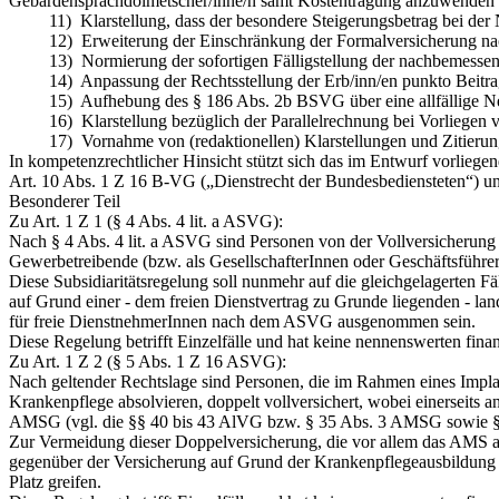
Gebärdensprachdolmetscher/inne/n samt Kostentragung anzuwenden 
11) Klarstellung, dass der besondere Steigerungsbetrag bei der Neu
12) Erweiterung der Einschränkung der Formalversicherung nac
13) Normierung der sofortigen Fälligstellung der nachbemessenen
14) Anpassung der Rechtsstellung der Erb/inn/en punkto Beitrag
15) Aufhebung des § 186 Abs. 2b BSVG über eine allfällige Neuen
16) Klarstellung bezüglich der Parallelrechnung bei Vorliegen vo
17) Vornahme von (redaktionellen) Klarstellungen und Zitierun
In kompetenzrechtlicher Hinsicht stützt sich das im Entwurf vorliegen
Art. 10 Abs. 1 Z 16 B‑VG („Dienstrecht der Bundesbediensteten“) und 
Besonderer Teil
Zu Art. 1 Z 1 (§ 4 Abs. 4 lit. a ASVG):
Nach § 4 Abs. 4 lit. a ASVG sind Personen von der Vollversicherung 
Gewerbetreibende (bzw. als GesellschafterInnen oder Geschäftsführer
Diese Subsidiaritätsregelung soll nunmehr auf die gleichgelagerten 
auf Grund einer - dem freien Dienstvertrag zu Grunde liegenden - land
für freie DienstnehmerInnen nach dem ASVG ausgenommen sein.
Diese Regelung betrifft Einzelfälle und hat keine nennenswerten fin
Zu Art. 1 Z 2 (§ 5 Abs. 1 Z 16 ASVG):
Nach geltender Rechtslage sind Personen, die im Rahmen eines Impl
Krankenpflege absolvieren, doppelt vollversichert, wobei einerseit
AMSG (vgl. die §§ 40 bis 43 AlVG bzw. § 35 Abs. 3 AMSG sowie § 
Zur Vermeidung dieser Doppelversicherung, die vor allem das AMS al
gegenüber der Versicherung auf Grund der Krankenpflegeausbildung
Platz greifen.