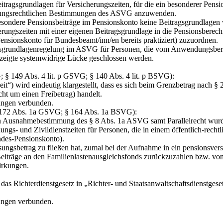
agsgrundlagen für Versicherungszeiten, für die ein besonderer Pension
herungsrechtlichen Bestimmungen des ASVG anzuwenden.
esondere Pensionsbeiträge im Pensionskonto keine Beitragsgrundlagen
erungszeiten mit einer eigenen Beitragsgrundlage in die Pensionsbere
ensionskonto für Bundesbeamt/inn/en bereits praktiziert) zuzuordnen.
gsgrundlagenregelung im ASVG für Personen, die vom Anwendungsbere
gezeigte systemwidrige Lücke geschlossen werden.
G; § 149 Abs. 4 lit. p GSVG; § 140 Abs. 4 lit. p BSVG):
“) wird eindeutig klargestellt, dass es sich beim Grenzbetrag nach §
cht um einen Freibetrag) handelt.
kungen verbunden.
 § 172 Abs. 1a GSVG; § 164 Abs. 1a BSVG):
Ausnahmebestimmung des § 8 Abs. 1a ASVG samt Parallelrecht wurde fes
s- und Zivildienstzeiten für Personen, die in einem öffentlich‑rechtli
ndes-Pensionskonto).
ungsbetrag zu fließen hat, zumal bei der Aufnahme in ein pensionsversich
iträge an den Familienlastenausgleichsfonds zurückzuzahlen bzw. vo
irkungen.
as Richterdienstgesetz in „Richter- und Staatsanwaltschaftsdienstgese
kungen verbunden.