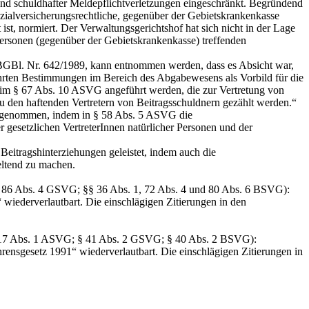
nd schuldhafter Meldepflichtverletzungen eingeschränkt. Begründend
zialversicherungsrechtliche, gegenüber der Gebietskrankenkasse
st, normiert. Der Verwaltungsgerichtshof hat sich nicht in der Lage
Personen (gegenüber der Gebietskrankenkasse) treffenden
GBl. Nr. 642/1989, kann entnommen werden, dass es Absicht war,
hrten Bestimmungen im Bereich des Abgabewesens als Vorbild für die
 im § 67 Abs. 10 ASVG angeführt werden, die zur Vertretung von
 den haftenden Vertretern von Beitragsschuldnern gezählt werden.“
rgenommen, indem in § 58 Abs. 5 ASVG die
r gesetzlichen VertreterInnen natürlicher Personen und der
eitragshinterziehungen geleistet, indem auch die
eltend zu machen.
nd 86 Abs. 4 GSVG; §§ 36 Abs. 1, 72 Abs. 4 und 80 Abs. 6 BSVG):
iederverlautbart. Die einschlägigen Zitierungen in den
und 417 Abs. 1 ASVG; § 41 Abs. 2 GSVG; § 40 Abs. 2 BSVG):
nsgesetz 1991“ wiederverlautbart. Die einschlägigen Zitierungen in