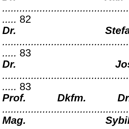
............................................
.....
82
Dr. Stefa
............................................
.....
83
Dr. Jo
............................................
.....
83
Prof. Dkfm. Dr
...........................................
Mag. Sybil