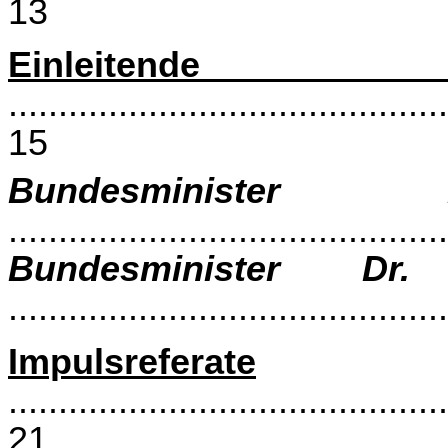
13
Einleitend
............................................
15
Bundesminister 
..........................................
Bundesminister Dr. 
..........................................
Impulsreferate
............................................
21