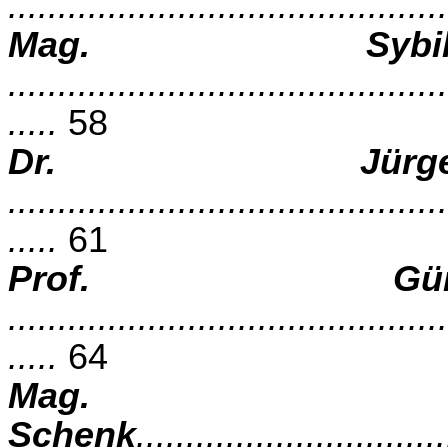
...........................................
Mag. Sybil
............................................
.....
58
Dr. Jürge
............................................
.....
61
Prof. Gün
............................................
.....
64
Mag. 
Schenk
...............................