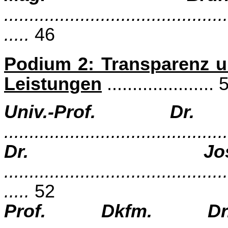
............................................
.....
46
Podium 2: Transparenz un
Leistungen
.....................
Univ.-Prof. Dr
...........................................
Dr. Jo
............................................
.....
52
Prof. Dkfm. Dr