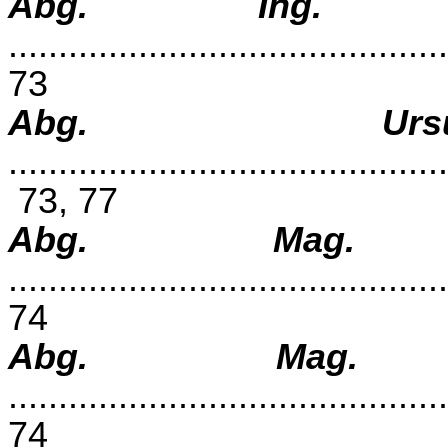
Abg. Ing. Ch
............................................
73
Abg. Ursu
............................................
73, 77
Abg. Mag. 
............................................
74
Abg. Ma
............................................
74