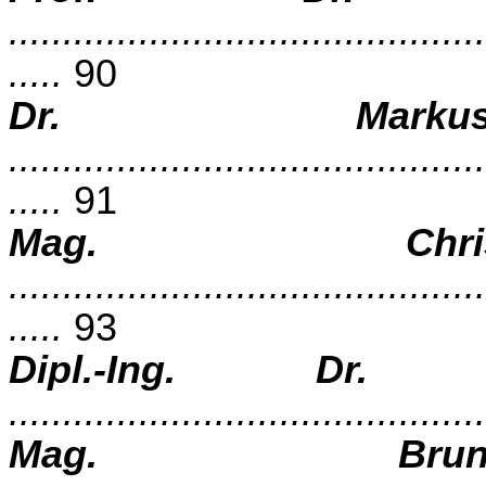
............................................
.....
90
Dr. Markus
............................................
.....
91
Mag. Chri
............................................
.....
93
Dipl.-Ing. Dr. H
...........................................
Mag. Brun