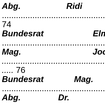
Abg. Ridi 
............................................
74
Bundesrat El
...........................................
Mag. Joc
............................................
.....
76
Bundesrat Mag
..........................................
Abg. Dr. And