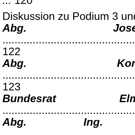
...
120
Diskussion zu Podium 3 un
Abg. Jose
............................................
122
Abg. Konr
............................................
123
Bundesrat El
..........................................
Abg. Ing. 
............................................