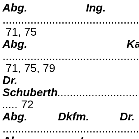
Abg. Ing. 
............................................
71, 75
Abg. Kar
............................................
71, 75,
79
Dr. 
Schuberth
..........................
.....
72
Abg. Dkfm. Dr.
..........................................