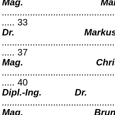
Mag. Mar
............................................
.....
33
Dr. Markus
............................................
.....
37
Mag. Chri
............................................
.....
40
Dipl.-Ing. Dr. H
...........................................
Mag. Brun