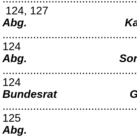
124, 127
Abg. Kar
............................................
124
Abg. Sonj
............................................
124
Bundesrat Go
............................................
125
Abg. S