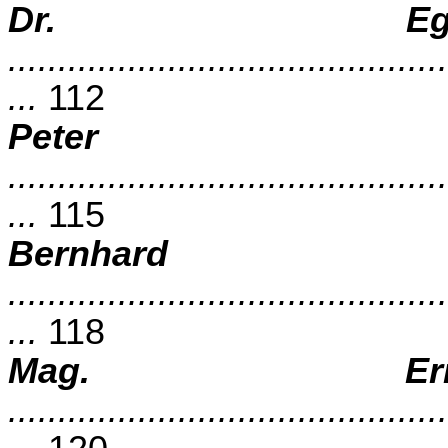
Dr. Eg
............................................
...
112
Peter
............................................
...
115
Bernhar
............................................
...
118
Mag. Ern
............................................