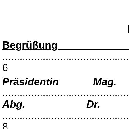
Begrüßung u
............................................
6
Präsidentin Mag
...........................................
Abg. Dr.
............................................
8