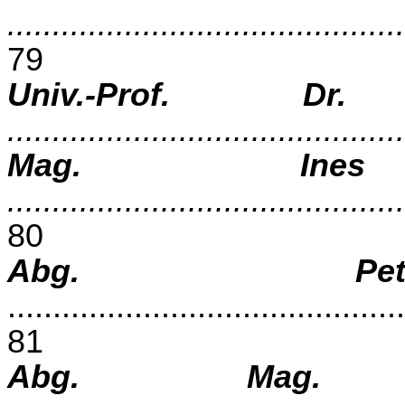
............................................
79
Univ.-Prof.
Dr.
...........................................
Mag. Ines St
..........................................
80
Abg. Pet
............................................
81
Abg. Mag.