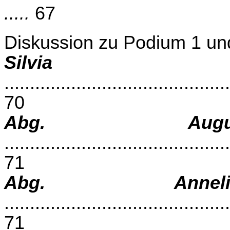
.....
67
Diskussion zu Podium 1 un
Silvia
............................................
70
Abg. Augu
............................................
71
Abg. Anneli
............................................
71