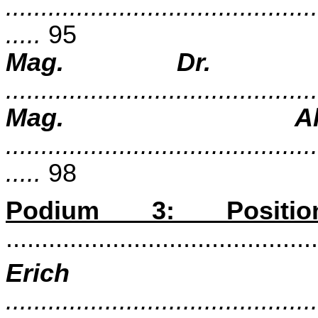
............................................
.....
95
Mag. Dr. Fran
...........................................
Mag. Al
............................................
.....
98
Podium 3: Position
...........................................
Erich
............................................