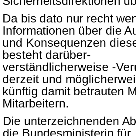
Sicherheitsdirektionen
ü
b
Da bis dato nur recht we
Informationen
ü
ber die 
und Konsequenzen diese
besteht dar
ü
ber-
verst
ä
ndlicherweise -Ve
derzeit und m
ö
glicherwe
k
ü
nftig damit betrauten 
Mitarbeitern.
Die unterzeichnenden Ab
die Bundesministerin f
ü
r