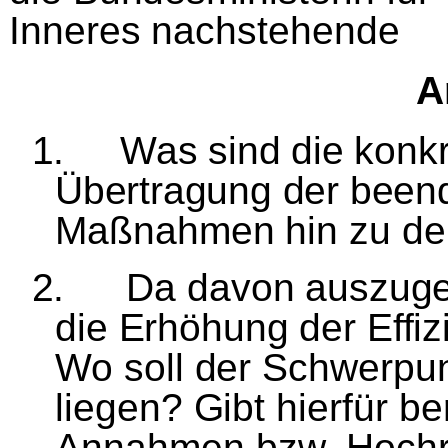
Inneres nachstehende
A
1.
Was sind die konk
Ü
bertragung der bee
Ma
ß
nahmen hin zu den
2.
Da davon auszugeh
die Erh
ö
hung der Effizi
Wo soll der Schwerpun
liegen? Gibt hierf
ü
r be
Annahmen bzw. Hoch