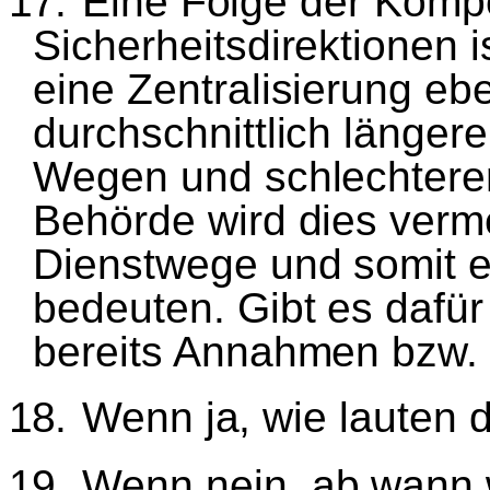
17.
Eine Folge der Komp
Sicherheitsdirektionen i
eine Zentralisierung eb
durchschnittlich l
ä
ngere
Wegen und schlechterer
Beh
ö
rde wird dies verm
Dienstwege und somit e
bedeuten. Gibt es daf
ü
r
bereits Annahmen bzw
18.
Wenn ja, wie lauten 
19.
Wenn nein, ab wann 