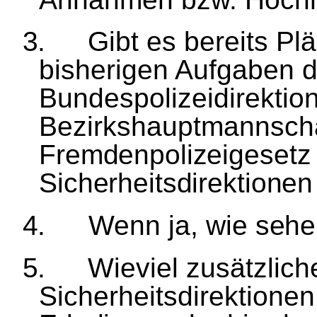
3.
Gibt es bereits Pl
ä
bisherigen Aufgaben d
Bundespolizeidirektio
Bezirkshauptmannscha
Fremdenpolizeigesetz 
Sicherheitsdirektione
4.
Wenn ja, wie sehe
5.
Wieviel zus
ä
tzlic
Sicherheitsdirektionen