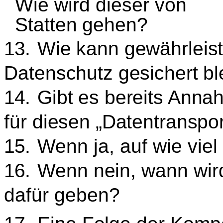
Wie wird dieser von
Statten gehen?
13.
Wie kann gew
ä
hrleis
Datenschutz gesichert bl
14.
Gibt es bereits Ann
f
ü
r diesen
„
Datentranspor
15.
Wenn ja, auf wie viel
16.
Wenn nein, wann wir
daf
ü
r geben?