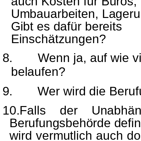
auch Kosten f
ü
r B
ü
ros,
Umbauarbeiten, Lagerun
Gibt es daf
ü
r bereits
Einsch
ä
tzungen?
8.
Wenn ja, auf wie v
belaufen?
9.
Wer wird die Beru
10.Falls der Unabh
ä
Berufungsbeh
ö
rde defin
wird vermutlich auch do