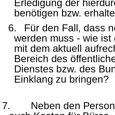
Erledigung der hierdu
ben
ö
tigen bzw. erhalt
6.
F
ü
r den Fall, dass
werden muss - wie ist 
mit dem aktuell aufre
Bereich des
ö
ffentlich
Dienstes bzw. des Bun
Einklang zu bringen?
7.
Neben den Persona