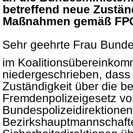
betreffend neue Zust
ä
n
Ma
ß
nahmen gem
äß
FP
Sehr geehrte Frau Bunde
im Koalitions
ü
bereinkomm
niedergeschrieben, dass 
Zust
ä
ndigkeit
ü
ber die 
Fremdenpolizeigesetz vo
Bundespolizeidirektione
Bezirkshauptmannschaft