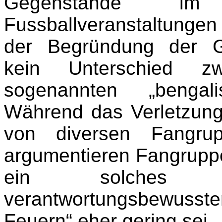
Gegenstände im
Fussballveranstaltunge
der Begründung der G
kein Unterschied zw
sogenannten „bengal
Während das Verletzungs
von diversen Fangrup
argumentieren Fangruppe
ein solches Ver
verantwortungsbewusst
Feuern“ eher gering sei.