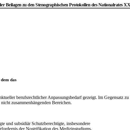
der Beilagen zu den Stenographischen Protokollen des Nationalrates X
t dem das
unktueller berufsrechtlicher Anpassungsbedarf gezeigt. Im Gegensatz zu
n, nicht zusammenhängenden Bereichen.
e und subsidiär Schutzberechtigte, insbesondere
nis der Nostrifikation des Medizinstudiums,