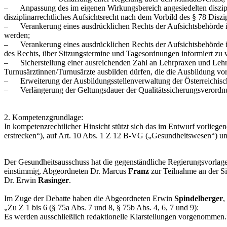
– Anpassung des im eigenen Wirkungsbereich angesiedelten disziplin
disziplinarrechtliches Aufsichtsrecht nach dem Vorbild des § 78 Diszi
– Verankerung eines ausdrücklichen Rechts der Aufsichtsbehörde i
werden;
– Verankerung eines ausdrücklichen Rechts der Aufsichtsbehörde im
des Rechts, über Sitzungstermine und Tagesordnungen informiert zu 
– Sicherstellung einer ausreichenden Zahl an Lehrpraxen und Leh
Turnusärztinnen/Turnusärzte ausbilden dürfen, die die Ausbildung vo
– Erweiterung der Ausbildungsstellenverwaltung der Österreichisc
– Verlängerung der Geltungsdauer der Qualitätssicherungsverordn
2. Kompetenzgrundlage:
In kompetenzrechtlicher Hinsicht stützt sich das im Entwurf vorliege
erstrecken“), auf Art. 10 Abs. 1 Z 12 B-VG („Gesundheitswesen“) und 
Der Gesundheitsausschuss hat die gegenständliche Regierungsvorl
einstimmig, Abgeordneten Dr. Marcus
Franz
zur Teilnahme an der Si
Dr. Erwin
Rasinger
.
Im Zuge der Debatte haben die Abgeordneten Erwin
Spindelberger
,
„
Zu Z 1 bis 6 (§ 75a Abs. 7 und 8, § 75b Abs. 4, 6, 7 und 9):
Es werden ausschließlich redaktionelle Klarstellungen vorgenommen.