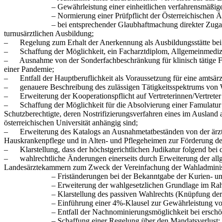
– Gewährleistung einer einheitlichen verfahrensmäßigen Behan
– Normierung einer Prüfpflicht der Österreichischen Är
– bei entsprechender Glaubhaftmachung direkter Zugang zur Prü
turnusärztlichen Ausbildung;
– Regelung zum Erhalt der Anerkennung als Ausbildungsstätte bei 
– Schaffung der Möglichkeit, ein Facharztdiplom, Allgemeinmedizi
– Ausnahme von der Sonderfachbeschränkung für klinisch tätige Fac
einer Pandemie;
– Entfall der Hauptberuflichkeit als Voraussetzung für eine amtsär
– genauere Beschreibung des zulässigen Tätigkeitsspektrums von W
– Erweiterung der Kooperationspflicht auf Vertreterinnen/Vertreter
– Schaffung der Möglichkeit für die Absolvierung einer Famulatur 
Schutzberechtigte, deren Nostrifizierungsverfahren eines im Ausland
österreichischen Universität anhängig sind;
– Erweiterung des Katalogs an Ausnahmetatbeständen von der ärztli
Hauskrankenpflege und in Alten- und Pflegeheimen zur Förderung der
– Klarstellung, dass der höchstgerichtlichen Judikatur folgend b
– wahlrechtliche Änderungen einerseits durch Erweiterung der allg
Landesärztekammern zum Zweck der Vereinfachung der Wahladministra
– Friständerungen bei der Bekanntgabe der Kurien- und Sek
– Erweiterung der wahlgesetzlichen Grundlage im Rahmen des 
– Klarstellung des passiven Wahlrechts (Knüpfung der Wählba
– Einführung einer 4%-Klausel zur Gewährleistung von M
– Entfall der Nachnominierungsmöglichkeit bei erschöpf
– Schaffung einer Regelung über den Mandatsverlust;