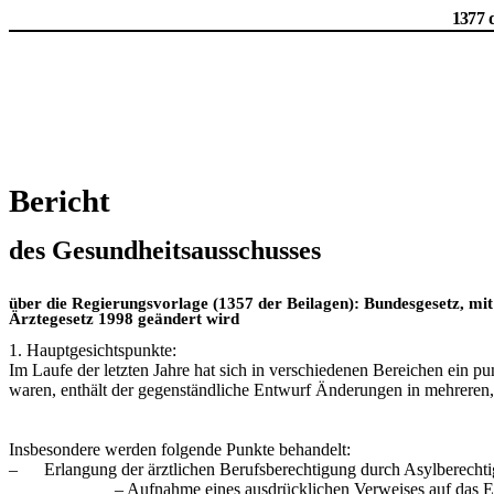
1377 
Bericht
des Gesundheitsausschusses
über die Regierungsvorlage (1357 der Beilagen): Bundesgesetz, mi
Ärztegesetz 1998 geändert wird
1. Hauptgesichtspunkte:
Im Laufe der letzten Jahre hat sich in verschiedenen Bereichen ein p
waren, enthält der gegenständliche Entwurf Änderungen in mehrere
Insbesondere werden folgende Punkte behandelt:
– Erlangung der ärztlichen Berufsberechtigung durch Asylberechtigt
– Aufnahme eines ausdrücklichen Verweises auf das Erforder