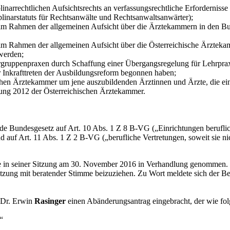
arrechtlichen Aufsichtsrechts an verfassungsrechtliche Erfordernisse
plinarstatuts für Rechtsanwälte und Rechtsanwaltsanwärter);
m Rahmen der allgemeinen Aufsicht über die Ärztekammern in den Bun
 Rahmen der allgemeinen Aufsicht über die Österreichische Ärztekam
werden;
rgruppenpraxen durch Schaffung einer Übergangsregelung für Lehrpr
r Inkrafttreten der Ausbildungsreform begonnen haben;
hen Ärztekammer um jene auszubildenden Ärztinnen und Ärzte, die e
ung 2012 der Österreichischen Ärztekammer.
nde Bundesgesetz auf Art. 10 Abs. 1 Z 8 B-VG („Einrichtungen beruflic
auf Art. 11 Abs. 1 Z 2 B-VG („berufliche Vertretungen, soweit sie nich
age in seiner Sitzung am 30. November 2016 in Verhandlung genomme
tzung mit beratender Stimme beizuziehen. Zu Wort meldete sich der Ber
 Dr. Erwin
Rasinger
einen Abänderungsantrag eingebracht, der wie fol
“