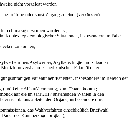
ise nicht vorgelegt werden,
tprüfung oder sonst Zugang zu einer (verkürzten)
ht rechtmäßig erworben worden ist;
m Kontext epidemiologischer Situationen, insbesondere im Falle
abdecken zu können;
ylwerberinnen/Asylwerber, Asylberechtigte und subsidiär
Medizinuniversität oder medizinischen Fakultät einer
gungsunfähigen Patientinnen/Patienten, insbesondere im Bereich der
mung (und keine Ablaufshemmung) zum Tragen kommt;
nblick auf die im Jahr 2017 anstehenden Wahlen in den
der sich daraus ableitenden Organe, insbesondere durch
sionen, das Wahlverfahren einschließlich Briefwahl,
Dauer der Kammerzugehörigkeit),