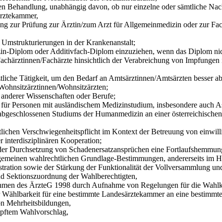
dlung, unabhängig davon, ob nur einzelne oder sämtliche Nachwe
ztekammer,
fung zur Ärztin/zum Arzt für Allgemeinmedizin oder zur Facharz
Umstrukturierungen in der Krankenanstalt;
n-Diplom oder Additivfach-Diplom einzuziehen, wenn das Diplom nic
härztinnen/Fachärzte hinsichtlich der Verabreichung von Impfungen i
ztliche Tätigkeit, um den Bedarf an Amtsärztinnen/Amtsärzten besser 
ohnsitzärztinnen/Wohnsitzärzten;
 anderer Wissenschaften oder Berufe;
für Personen mit ausländischem Medizinstudium, insbesondere auch As
 abgeschlossenen Studiums der Humanmedizin an einer österreichischen 
chen Verschwiegenheitspflicht im Kontext der Betreuung von einwilli
 interdisziplinären Kooperation;
ei der Durchsetzung von Schadenersatzansprüchen eine Fortlaufshem
emeinen wahlrechtlichen Grundlage-Bestimmungen, andererseits im Hi
tion sowie der Stärkung der Funktionalität der Vollversammlung und 
tionszuordnung der Wahlberechtigten,
ÄrzteG 1998 durch Aufnahme von Regelungen für die Wahlkommis
rkeit für eine bestimmte Landesärztekammer an eine bestimmte 
ehrheitsbildungen,
tem Wahlvorschlag,