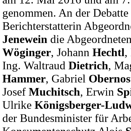
genommen. An der Debatte b
Berichterstatterin Abgeord
Jenewein
die Abgeordneten
Wöginger
, Johann
Hechtl
,
Ing. Waltraud
Dietrich
, Ma
Hammer
, Gabriel
Obernos
Josef
Muchitsch
, Erwin
Sp
Ulrike
Königsberger-Lud
der Bundesminister für Arbe