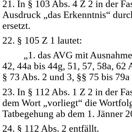
21. In § 103 Abs. 4 Z 2 in der F
Ausdruck
„das Erkenntnis“
durc
ersetzt.
22. § 105 Z 1 lautet:
„1. das AVG mit Ausnahme der 
42, 44a bis 44g, 51, 57, 58a, 62 
§ 73 Abs. 2 und 3, §§ 75 bis 79a
23. In § 112 Abs. 1 Z 2 in der F
dem Wort
„vorliegt“
die Wortfol
Tatbegehung ab dem 1. Jänner 2
24. § 112 Abs. 2 entfällt.