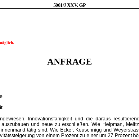
5001/J XXV. GP
möglich.
ANFRAGE
ie
it
angewiesen. Innovationsfähigkeit und die daraus resultiere
n, auszubauen und neue zu erschließen. Wie Helpman, Meli
en Binnenmarkt tätig sind. Wie Ecker, Keuschnigg und Weyerstr
tivitätssteigerung von einem Prozent zu einer um 27 Prozent h