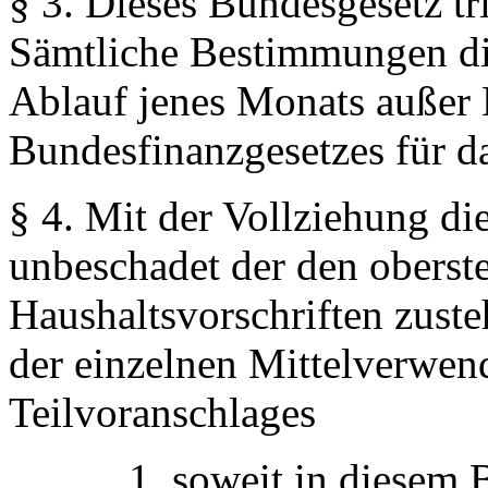
§ 3.
Dieses Bundesgesetz trit
Sämtliche Bestimmungen die
Ablauf jenes Monats außer K
Bundesfinanzgesetzes für d
§ 4.
Mit der Vollziehung die
unbeschadet der den obers
Haushaltsvorschriften zust
der einzelnen Mittelverwen
Teilvoranschlages
1. soweit in diesem Bu